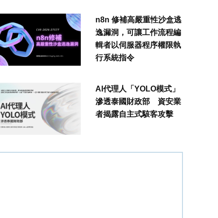
n8n 修補高嚴重性沙盒逃
逸漏洞，可讓工作流程編
輯者以伺服器程序權限執
行系統指令
AI代理人「YOLO模式」
滲透泰國財政部 資安業
者揭露自主式駭客攻擊