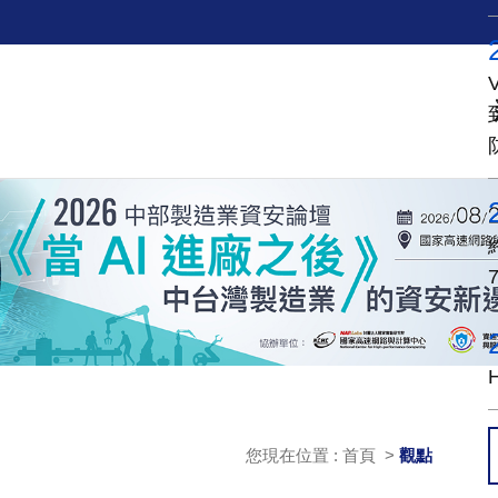
您現在位置 : 首頁 >
觀點