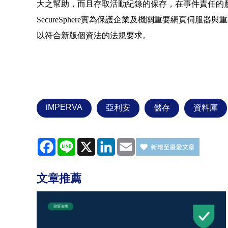
大之幫助，而且存取活動紀錄的保存，在事件責任的釐清
SecureSphere實為保護企業及機關重要網頁伺
以符合新版個資法的法規要求。
iMPERVA
亞利安
儲存
資料庫
Facebook
Line
X
LinkedIn
Email
文章推薦