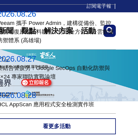
訂閱電子報
2026.08.26
Veeam 攜手 Power Admin，建構從備份、監控
新聞
觀點
解決方案
活動
到快速復原的資料韌性，打造全方位混合雲數據
防禦體系 (高雄場)
2026.08.27
終結告警疲勞！Google SecOps 自動化防禦與
7×24 專家聯防實戰論壇
2026.08.28
HCL AppScan 應用程式安全檢測實作班
看更多活動