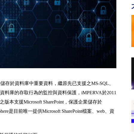
護儲存於資料庫中重要資料，繼原先已支援之MS-SQL、
eradata等資料庫的存取行為的監控與資料保護，iMPERVA於2011
0之版本支援Microsoft SharePoint，保護企業儲存於
eSphere是目前唯一提供Microsoft SharePoint檔案、web、資