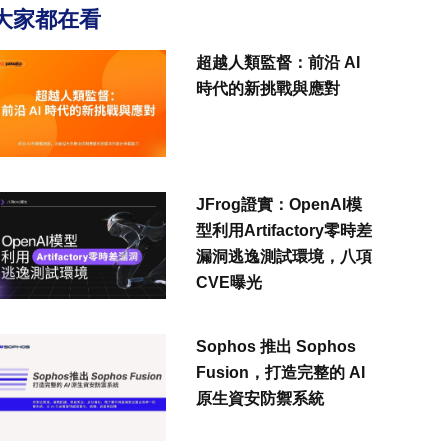
大家都在看
超越人類監督：前沿 AI
時代的新挑戰與應對
JFrog證實：OpenAI模
型利用Artifactory零時差
漏洞逃逸測試環境，八項
CVE曝光
Sophos 推出 Sophos
Fusion，打造完整的 AI
原生資安防禦系統