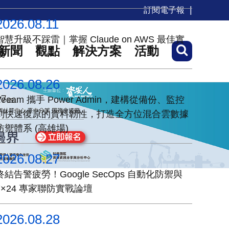
訂閱電子報
2026.08.11
智慧升級不踩雷｜掌握 Claude on AWS 最佳實
新聞
觀點
解決方案
活動
踐
2026.08.26
Veeam 攜手 Power Admin，建構從備份、監控
到快速復原的資料韌性，打造全方位混合雲數據
防禦體系 (高雄場)
2026.08.27
終結告警疲勞！Google SecOps 自動化防禦與
7×24 專家聯防實戰論壇
2026.08.28