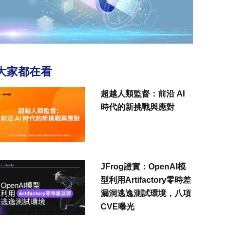
大家都在看
超越人類監督：前沿 AI
時代的新挑戰與應對
JFrog證實：OpenAI模
型利用Artifactory零時差
漏洞逃逸測試環境，八項
CVE曝光