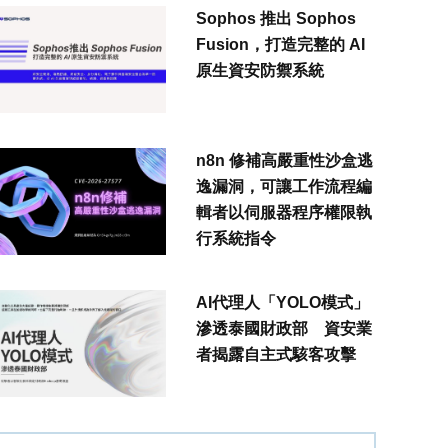
Sophos 推出 Sophos
Fusion，打造完整的 AI
原生資安防禦系統
n8n 修補高嚴重性沙盒逃
逸漏洞，可讓工作流程編
輯者以伺服器程序權限執
行系統指令
AI代理人「YOLO模式」
滲透泰國財政部 資安業
者揭露自主式駭客攻擊