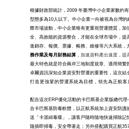
根據財政部統計，
2009
年臺灣中小企業家數約有
型態多為
10
人以下。中小企業一向被視為台灣的
際市場波動，中小企業唯有更重視營運體質，加
全、高效能的
資源整合，
才能在全球市場中，提
進銷存、報價、票據、帳務、維修等六大系統，
務作業及每月財務結算
，
加速資料產出速度，提
最大特色就是符合兩岸三地制度規章、適用簡繁
卓爾資訊深知企業資安對營運的重要性，這次
結
打造更強鞏的營運系統為目標，領先為正航客
配合這次
ERP
優化活動的卡巴斯基企業版總代理
-
合卡巴斯基防毒軟體，以正航系統加上資安防護
送「卡湛緝毒碟」，讓客戶隨時隨地快速掃除記
隨插即掃毒，安全帶著走；另外搭配購買正航
35