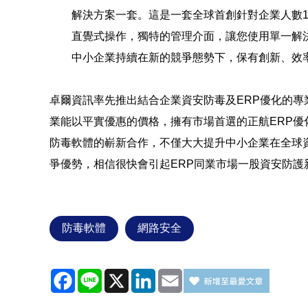
解決方案一套。這是一套全球首創針對企業人數
直覺式操作，獨特的管理介面，讓您使用單一解
中小企業持續在新的競爭態勢下，保有創新、效
卓爾資訊率先推出
結合企業資安防毒及
ERP
優化的專
業能以平實優惠的價格，擁有市場首選的正航
ERP
優
防毒軟體的嶄新合作，不僅大大提升
中小企業
在全球
爭優勢，相信很快會引起
ERP
同業市場一股資安防護
防毒軟體
網路安全
Facebook
Line
X
LinkedIn
Email