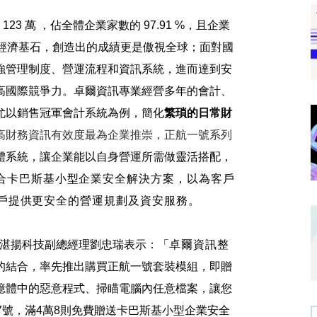
123
萬 ，佔全體企業家數的
97.91 %
，
且企業
經濟基石，創造出的成績更是傲視全球；面對國
強管理制度、營運流程和資訊系統，進而達到安
高國際競爭力。卓爾資訊專業經營多年的會計、
尤以銷售冠軍會計系統為例，簡化
繁瑣的日常財
高財務資訊有效度最為企業推崇，正航一號系列
體系統，讓企業能以自身營運所需做靈活搭配，
合卡巴斯基小型企業安全解決方案，以為客戶
戶提供更安全的營運規劃及資安服務。
湛揚科技副總經理劉忠瑞表示：「
卓爾資訊
整
的結合，率先推出購買正航一號套裝模組，即贈
憶體中的惡意程式、掃瞄電腦內任意檔案，讓您
7
號，滿
4
萬
8
則免費贈送卡巴斯基小型企業安全