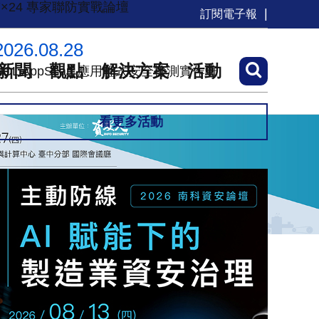
7×24 專家聯防實戰論壇
訂閱電子報
2026.08.28
新聞
觀點
解決方案
活動
HCL AppScan 應用程式安全檢測實作班
看更多活動