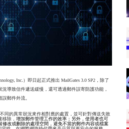
nology, Inc.
）即日起正式推出
MailGates 3.0 SP2
，除了
狀況導致信件遞送緩慢，還可透過郵件誤寄防護功能，
錯誤郵件外流。
不同的異常狀況來作相對應的處置，並可針對傳送失敗
接移除，
增加郵件管理工作的效率；另外，使用者也可
留修改或刪除的處理空間，避免
不當的郵件內容或檔案
相容性，在網際網路時代帶來高品質與更安全的服務。