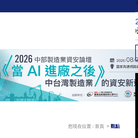
您現在位置 : 首頁 >
觀點