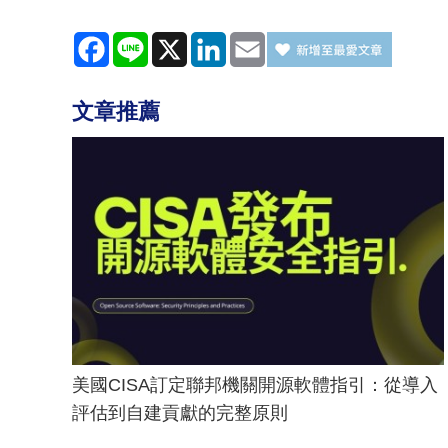
Facebook
Line
X
LinkedIn
Email
文章推薦
美國CISA訂定聯邦機關開源軟體指引：從導入
評估到自建貢獻的完整原則