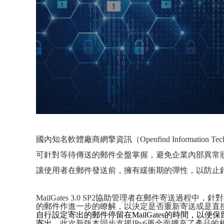
國內知名軟體廠商網擎資訊（
Openfind Information Tech
可針對等待傳送的郵件全盤掌握，避免企業內部異常
讓使用者在郵件發送前，擁有緩衝期的彈性，以防止
MailGates 3.0 SP2
協助管理者在郵件寄送過程中，針對
的郵件作進一步的瞭解，以決定是否重新寄送或是直
自行設定寄出的郵件停留在
MailGates
的時間，以便保
寄出。
此次新版本同步支援
IPv6
更全面擴充了產品的