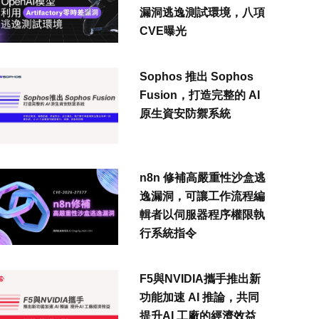
漏洞逃逸測試環境，八項
CVE曝光
Sophos 推出 Sophos
Fusion，打造完整的 AI
原生資安防禦系統
n8n 修補高嚴重性沙盒逃
逸漏洞，可讓工作流程編
輯者以伺服器程序權限執
行系統指令
F5與NVIDIA攜手推出新
功能加速 AI 推論，共同
提升AI 工廠的經濟效益