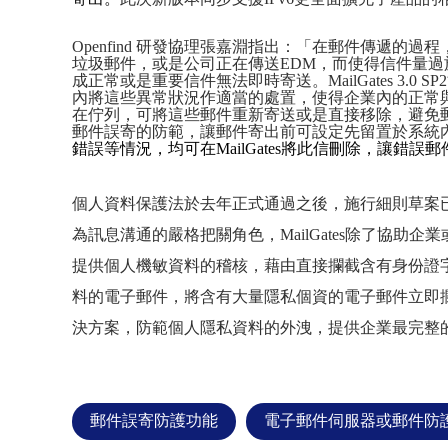
Openfind
研發協理張嘉淵指出：「
在郵件傳遞的過程
垃圾郵件，或是公司正在傳送
EDM
，而使得信件量過
成正常或是重要信件無法即時寄送。
MailGates 3.0 SP2
內將這些異常狀況作適當的處置，使得企業內的正常
在佇列，可將這些郵件重新寄送或是直接移除，避免
郵件誤寄的防範，讓郵件寄出前可設定先留置於系統
錯誤等情況，均可在
MailGates
將此信刪除，讓錯誤郵
個人資料保護法於去年正式通過之後，施行細則草案
為訊息溝通的嚴格把關角色，
MailGates
除了協助企業
提供個人機敏資料的稽核，藉由
直接攔截含有身份證
料的電子郵件，將含有大量隱私個資的電子郵件立即
決方案，防範個人隱私資料的外洩，
提供企業最完整
郵件誤寄防護功能
電子郵件伺服器或郵件防