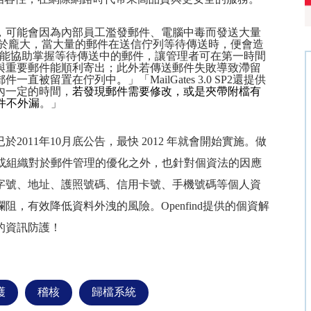
，可能會因為內部員工濫發郵件、電腦中毒而發送大量
於龐大，當大量的郵件在送信佇列等待傳送時，便會造
能協助掌握等待傳送中的郵件，讓管理者可在第一時間
與重要郵件能順利寄出；此外若傳送郵件失敗導致滯留
郵件一直被留置在佇列中
。
」「
MailGates 3.0 SP2
還提供
內一定的時間，
若發現郵件需要修改，或是夾帶附檔有
件不外漏
。」
已於
2011
年
10
月底公告，最快
2012
年就會開始實施。做
或組織對於郵件管理的優化之外，也針對個資法的因應
字號、地址、護照號碼、信用卡號、手機號碼等個人資
攔阻，
有效降低資料外洩的風險。
Openfind
提供的個資解
的資訊防護！
護
稽核
歸檔系統