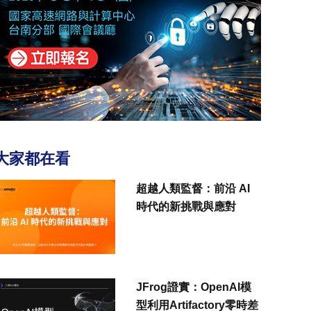
大家都在看
超越人類監督：前沿 AI
時代的新挑戰與應對
JFrog證實：OpenAI模
型利用Artifactory零時差