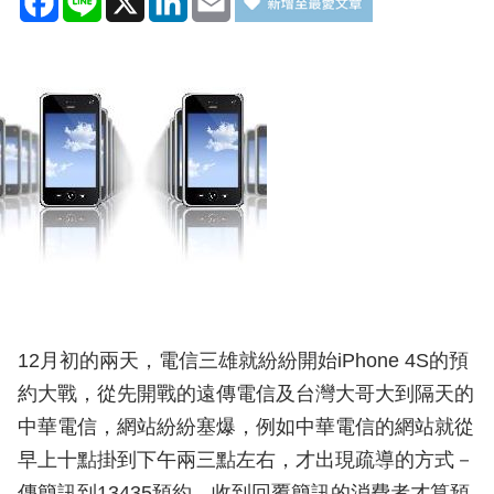
12月初的兩天，電信三雄就紛紛開始iPhone 4S的預
約大戰，從先開戰的遠傳電信及台灣大哥大到隔天的
中華電信，網站紛紛塞爆，例如中華電信的網站就從
早上十點掛到下午兩三點左右，才出現疏導的方式－
傳簡訊到13435預約，收到回覆簡訊的消費者才算預