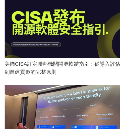
美國CISA訂定聯邦機關開源軟體指引：從導入評估
到自建貢獻的完整原則