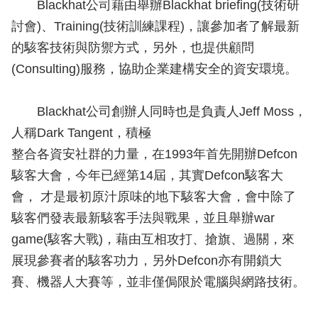
Blackhat公司藉由舉辦Blackhat briefing(技術研
討會)、Training(技術訓練課程)，讓參加者了解最新
的駭客技術與防禦方式，另外，也提供顧問
(Consulting)服務，協助企業建構安全的資安環境。
Blackhat公司創辦人同時也是負責人Jeff Moss，
人稱Dark Tangent，積極
整合各資安社群的力量，在1993年首先開辦Defcon
駭客大會，今年已經第14屆，其實Defcon駭客大
會， 才是最初原汁原味的地下駭客大會，會中除了
駭客們發表最新駭客手法與戰果，並且舉辦war
game(駭客大戰)，藉由互相攻打、搶旗、過關，來
展現參賽者的駭客功力，另外Defcon亦有開鎖大
賽、機器人大賽等，並非僅侷限於電腦與網路技術。