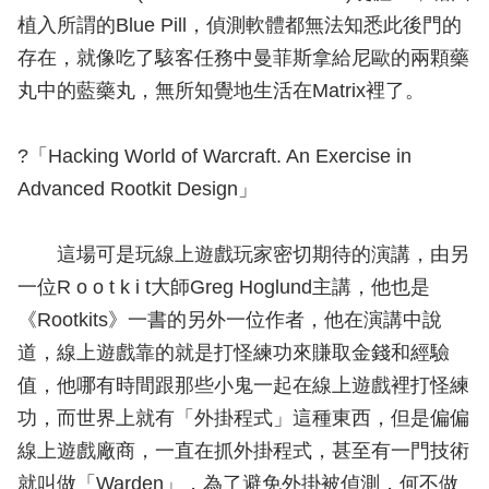
植入所謂的Blue Pill，偵測軟體都無法知悉此後門的
存在，就像吃了駭客任務中曼菲斯拿給尼歐的兩顆藥
丸中的藍藥丸，無所知覺地生活在Matrix裡了。
?「Hacking World of Warcraft. An Exercise in
Advanced Rootkit Design」
這場可是玩線上遊戲玩家密切期待的演講，由另
一位R o o t k i t大師Greg Hoglund主講，他也是
《Rootkits》一書的另外一位作者，他在演講中說
道，線上遊戲靠的就是打怪練功來賺取金錢和經驗
值，他哪有時間跟那些小鬼一起在線上遊戲裡打怪練
功，而世界上就有「外掛程式」這種東西，但是偏偏
線上遊戲廠商，一直在抓外掛程式，甚至有一門技術
就叫做「Warden」，為了避免外掛被偵測，何不做