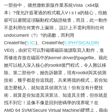
一部份中， 雖然微軟新版作業系統Vista（x64版
本）?僅允許簽署過的程式載入V i s t a的核心，但她
卻可以避開這項驅動程式驗證檢查，而且，此一動作
不是利用任何實作上漏洞， 設計上不需利用到任何
undocument（?）?的函數，而利用
CreateFile(
\\.\C
:)、CreateFile(
\\.\PHYSICALDRI
VE0)，由於它可以對磁碟磁區做讀取寫入動作，進
而修改存放在磁區中的kernel driver的pagefile。藉此
她可以植入深入核心的rootkit後門程式，令人難以移
除。第二部份中，她告訴聽眾，現有rootkit與其偵測
技術，幾乎都是你追我趕、兵來將擋的模式，若你知
道怎麼植入，就知道其偵測方法！但有沒有什麼技
術，就算是你知道其演算法、知道其主體，但你就是
找不到它！這像不像是回到密碼學的境界呢？在
AMD 64 SVM(Secure Virtual Machine)硬體上，藉由