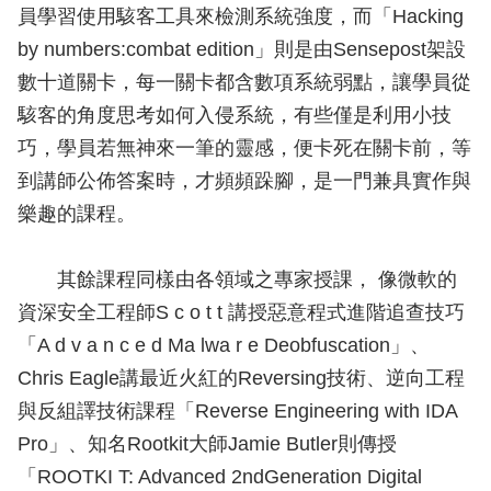
員學習使用駭客工具來檢測系統強度，而「Hacking
by numbers:combat edition」則是由Sensepost架設
數十道關卡，每一關卡都含數項系統弱點，讓學員從
駭客的角度思考如何入侵系統，有些僅是利用小技
巧，學員若無神來一筆的靈感，便卡死在關卡前，等
到講師公佈答案時，才頻頻跺腳，是一門兼具實作與
樂趣的課程。
其餘課程同樣由各領域之專家授課， 像微軟的
資深安全工程師S c o t t 講授惡意程式進階追查技巧
「A d v a n c e d Ma lwa r e Deobfuscation」、
Chris Eagle講最近火紅的Reversing技術、逆向工程
與反組譯技術課程「Reverse Engineering with IDA
Pro」、知名Rootkit大師Jamie Butler則傳授
「ROOTKI T: Advanced 2ndGeneration Digital