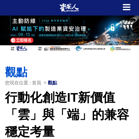
觀點
您現在位置 : 首頁 >
觀點
行動化創造IT新價值
「雲」與「端」的兼容
穩定考量