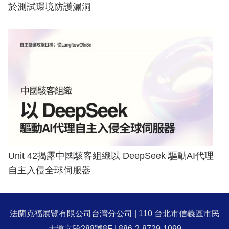
於測試環境防護漏洞
Unit 42揭露中國駭客組織以 DeepSeek 驅動AI代理
自主入侵全球伺服器
法蘭克福展覽有限公司台灣分公司 | 110 台北市信義區市民
大道六段288號8F | 886-2-8729-1099