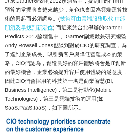
近來Gartner發表的2012預測當中，提到IT部門對IT
預算的掌握將會越來越少，角色也會因為雲端運算技
術的興起而必須調整。(
技術可由雲端服務取代 IT部
門須及早找到新定位
) 而近來於台北舉辦的Gartner
Predicts 2012論壇當中， Gartner副總裁兼研究總監
Andy Rowsell-Jones也談到對於CIO的研究調查，為
了達到企業成長、吸引新客戶與降低營運成本的策
略，CIO們認為，創造良好的客戶體驗將會是IT創新
的最好機會，企業必須提升客戶使用體驗的滿意度，
因此CIO們會採用的科技第一名是商業智慧(BI,
Business Intelligence)，第二是行動化(Mobile
Technologies)，第三是雲端技術的運用(如
SaaS,PaaS,IaaS)，如下圖所示。