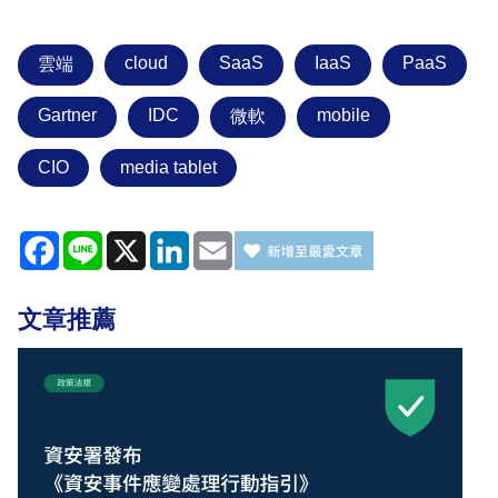
cloud
SaaS
IaaS
PaaS
雲端
Gartner
IDC
mobile
微軟
CIO
media tablet
Facebook
Line
X
LinkedIn
Email
文章推薦