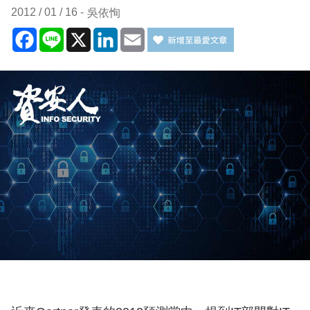
2012 / 01 / 16
吳依恂
Facebook
Line
X
LinkedIn
Email