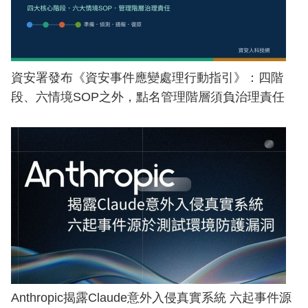
資安署發布《資安事件應變處理行動指引》：四階
段、六情境SOP之外，點名管理階層須負治理責任
Anthropic揭露Claude意外入侵真實系統 六起事件源