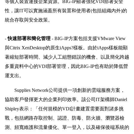
等個人裝置連接企業資源。BIG-IP顯著強化VDI部署安全
性，讓IT可以實施涵蓋所有裝置和使用者(包括組織內外)的
統合存取與安全政策。
-
快速部署和簡化管理
- BIG-IP方案包括支援VMware View
與Citrix XenDesktop的原生iApps?樣板。由於iApps樣板能顯
著縮短部署時間、減少人工組態錯誤的機會、以及簡化跨越
多重資料中心的VDI部署管理，因此BIG-IP也有助於降低營
運支出。
Supplies Network公司提供一項創新的雲端服務方案，
協助客戶發揮更大的企業列印效率。該公司IT架構師Daniel
Shipley表示：「任何規模的VDI計畫建置需要面對諸多挑
戰，包括網路存取控制、認證、防毒、防火牆、瀏覽器檢
測、頻寬維護和流量優化、單一登入，以及確保後端系統的