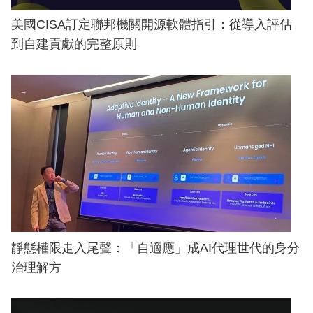
美國CISA訂定聯邦機關開源軟體指引：從導入評估
到自建貢獻的完整原則
靜態權限走入尾聲：「自適應」成AI代理世代的身分
治理解方