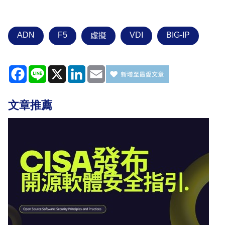
ADN
F5
VDI
BIG-IP
虛擬
Facebook
Line
X
LinkedIn
Email
文章推薦