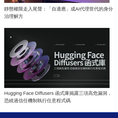
靜態權限走入尾聲：「自適應」成AI代理世代的身分
治理解方
Hugging Face Diffusers 函式庫揭露三項高危漏洞，
恐繞過信任機制執行任意程式碼