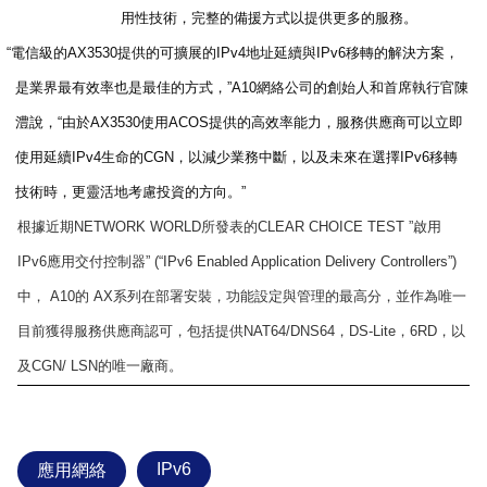
用性技術，完整的備援方式以提供更多的服務。
“電信級的
AX3530
提供的可擴展的
IPv4
地址延續與
IPv6
移轉的解決方案，
是業界最有效率也是最佳的方式，”
A10
網絡公司的創始人和首席執行官陳
澧說，“由於
AX3530
使用
ACOS
提供的高效率能力，服務供應商可以立即
使用延續
IPv4
生命的
CGN
，
以減少業務中斷，以及未來在選擇
IPv6
移轉
技術時
，更
靈活地考慮投資的方向。”
根據近期
NETWORK WORLD
所發表的
CLEAR CHOICE TEST ”
啟用
IPv6
應用交付控制器
” (“
IPv6 Enabled Application Delivery Controllers”)
中
，
A10
的
AX
系列在部署安裝
，功能設定與
管理的最高分，並作為唯一
目前獲得服務供應商認可，包括提供
NAT64/DNS64
，
DS-Lite
，
6RD
，以
及
CGN/ LSN
的唯一廠商。
IPv6
應用網絡