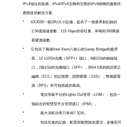
IPv4
地址的延續，
IPv4/IPv6
互轉和完整的
IPv6
移轉的服務供
應商提供解決方案。
*
AX3530
一個
1RU
大小設備
，
提供了一個業界創紀錄的
2.56
億個連接數，
115 Gbps
的吞吐量，和每秒
300
萬個
新建連線數。
*
它包括了兩個
Intel Xeon
八核心的
Sandy Bridge
的處理
器，
12 x10Gb
光纖（
SFP+
）端口，
4
個
1Gb
的銅線端
口，
2
個
1Gb
的光纖端口（
SFP
）
，與
64 GB
的錯誤更正
編碼（
ECC
）的記憶體，固態硬碟（
SSD
），雙備援電
源（
RPS
）和可熱插拔的風扇。
*
電信等級平台的
Lights-Out
管理（
LOM
），包括一
個綜合的智慧型平台管理接口（
IPMI
）。
*
最大消耗功率只有
467
瓦特。
*
包括先進的記錄，配置與動態路由選項
，
多種高可