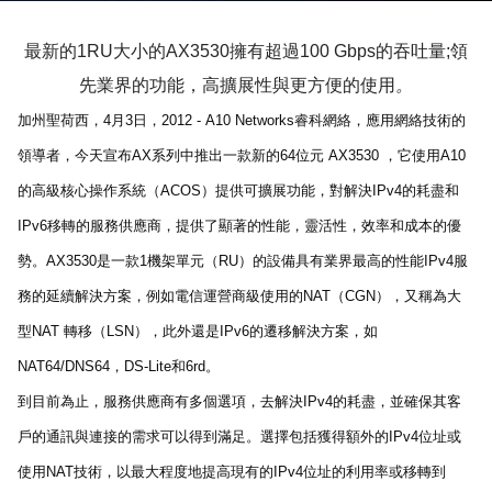
最新的
1RU
大小的
AX
3530
擁有超過
100
Gbps
的吞吐量
;
領
先業界的功能，高
擴展性與更方便的使用
。
加州聖荷西，
4
月
3
日，
2012 -
A10 Networks
睿科網絡
，應用網絡技術的
領導者，今天宣布
AX
系列中推出一款新的
64
位元
AX3530
，它使用
A10
的高級核心操作系統（
ACOS
）提供可擴展功能，
對
解決
IPv4
的耗盡和
IPv6
移轉的服務
供應商，提供了
顯著的性能，靈活性，效率和成本的優
勢。
AX3530
是一款
1
機架單元（
RU
）的設備具有業界最高的性能
IPv4
服
務的延續解決方案，例如電信運營商級使用的
NAT
（
CGN
），又稱為大
型
NAT
轉移（
LSN
），此外還是
IPv6
的遷移解決方案，如
NAT64/DNS64
，
DS-Lite
和
6rd
。
到目前為止，服務供應商有多個選項，去解決
IPv4
的耗盡，並確保其客
戶的通訊與連接的需求可以得到滿足。選擇包括獲得額外的
IPv4
位址或
使用
NAT
技術，以最大程度地提高現有的
IPv4
位址的利用率或移轉到