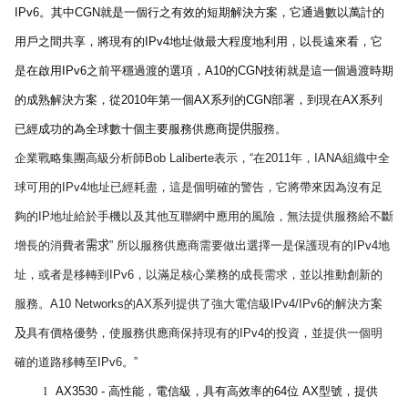
IPv6
。其中
CGN
就是一個行之有效的短期解決方案，它通過數以萬計的
用戶之間共享，將現有的
IPv4
地址做最大程度地利用，以長遠來看，它
是在啟用
IPv6
之前平穩過渡的選項，
A10
的
CGN
技術就是這一個過渡時期
的成熟解決方案，從
2010
年第一個
AX
系列的
CGN
部署，到現在
AX
系列
已經成功的為全球數十個主要服務供應商
提供服
務。
企業戰略集團高級分析師
Bob Laliberte
表示，
“
在
2011
年
，
IANA
組織中全
球可用的
IPv4
地址已經耗盡，這是個明確的警告，它將帶來因為沒有足
夠的
IP
地址給於手機以及其他互聯網中應用的風險，無法提供服務給不斷
增長的消費者
需求
”
所以服務供應商需要做出選擇一是保護現有的
IPv4
地
址，或者是移轉到
IPv6
，以滿足核心業務的成長需求，並以推動創新的
服務。
A10 Networks
的
AX
系列提供了強大電信級
IPv4/IPv6
的解決方案
及
具有價格優勢，使服務供應商保持現有的
IPv4
的投資，並提供一個明
確的道路移轉至
IPv6
。
”
l
AX3530 -
高性能，電信級，具有高效率的
64
位
AX
型號
，提供