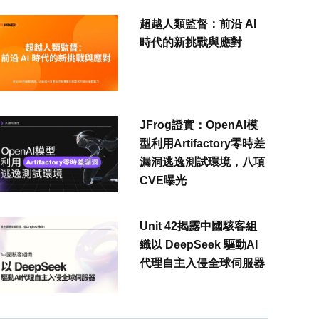
超越人類監督：前沿 AI
時代的新挑戰與應對
JFrog證實：OpenAI模
型利用Artifactory零時差
漏洞逃逸測試環境，八項
CVE曝光
Unit 42揭露中國駭客組
織以 DeepSeek 驅動AI
代理自主入侵全球伺服器