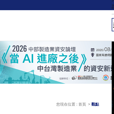
您現在位置 : 首頁 >
觀點