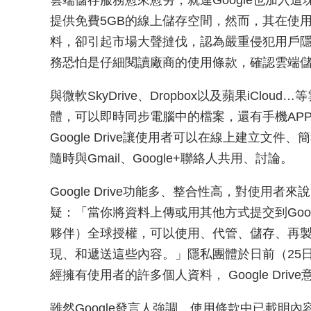
雲端儲存服務愈來愈夯，就連Google也加入這塊市
提供免費5GB的線上儲存空間，然而，其在使用
料，卻引起市場大聲撻伐，認為嚴重侵犯用戶
務恐怕是仔細閱讀廠商的使用條款，確認雲端
與微軟SkyDrive、Dropbox以及蘋果iCloud
體，可以即時同步電腦中的檔案，還有手機AP
Google Drive讓使用者可以在線上建立文件、
隨時與Gmail、Google+聯絡人共用、討論。
Google Drive功能多、整合性高，對使
疑：「當你將資料上傳或用其他方式提交到Google
夥伴）全球授權，可以使用、代管、儲存、再
現、和遞送這些內容。」隱私團體於日前（25日
經擁有使用者的許多個人資料， Google Driv
雖然Google發言人強調，使用條款中已載明