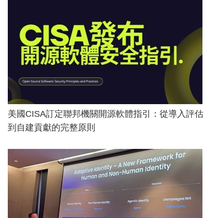
美國CISA訂定聯邦機關開源軟體指引：從導入評估
到自建貢獻的完整原則