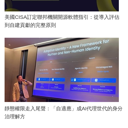
美國CISA訂定聯邦機關開源軟體指引：從導入評估
到自建貢獻的完整原則
靜態權限走入尾聲：「自適應」成AI代理世代的身分
治理解方