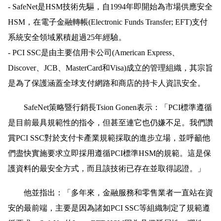
- SafeNet是HSM技術先驅，自1994年即開始為市場供應安全
HSM，在電子金融轉帳(Electronic Funds Transfer; EFT)支付
系統安全領域累積超過25年經驗。
- PCI SSC是由主要信用卡公司(American Express、
Discover、JCB、MasterCard和Visa)成立的管理組織，其宗旨
是為了保護涵蓋全球支付網路和商店的持卡人資訊安全。
SafeNet策略暨行銷長Tsion Gonen表示：「PCI標準遵循
是目前最具規範性的指令，但甚至連它也仍嫌不足。我們讚
賞PCI SSC對於支付卡產業規範採取的進步立場，並呼籲他
們盡快實施要求立即採用遵循PCI標準HSM的規範。這是保
護資料的最安全方式，而且該技術已存在並取得認證。」
他並指出：「多年來，金融服務和零售業者一直站在資
安的最前端，主要是因為諸如PCI SSC等組織制定了規範遵