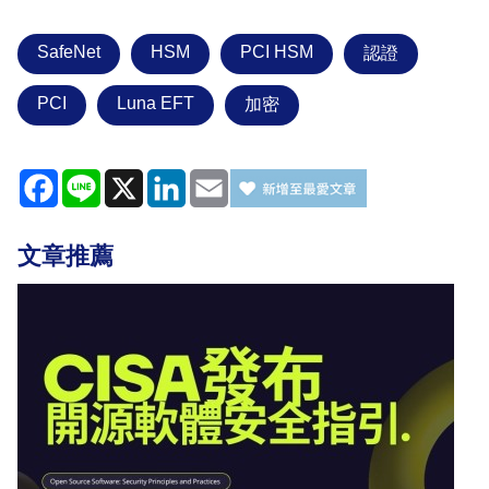
SafeNet
HSM
PCI HSM
認證
PCI
Luna EFT
加密
Facebook
Line
X
LinkedIn
Email
文章推薦