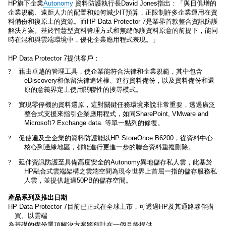
HP
旗下企業
Autonomy
資料防護執行長
David Jones
指出：
「與日俱增的
企業規範、遠距人力的配置和如何減少
IT
預算，正限制許多企業運用在資
料備份和復原上的資源。而
HP Data Protector 7
是業界首款整合資訊防護
解決方案。基於智慧型資料管理方式和無縫保護資料原意的前提下，能同
時在混和與雲端環境中，優化企業應用程式表現。
」
HP Data Protector 7
提供客戶：
?
藉由卓越的管理工具，使企業能符合法律和企業規範，其中包含
eDiscovery
和保留法律追述權、進行資料備份，以及資料備份和還
原的意義界定上使用關聯性的搜尋模式。
?
實現零停機的資料還原，這對關鍵任務環境來說非常重要
，透過廣泛
整合式支援來指引企業應用程式，如同
SharePoint, VMware and
Microsoft? Exchange data.
等單一點列的修復。
?
促使遍及全企業的資料防護能以
HP StoreOnce B6200
，從資料中心
核心到邊緣地區
，
都能進行更進一步的
聯合資料重複刪除
。
?
延伸資訊防護至具備高度安全的
Autonomy
異地儲存私人雲，此基於
HP
融合式雲端架構之雲端空間為現今世界上首屈一指的儲存服務私
人雲，並提供超過
50PB
的儲存空間。
產品系列及推出日期
HP Data Protector 7
目前已正式在全球上市，可透過
HP
及其通路夥伴購
買。以雲端
為基礎的備份選項解決方案將預計在一個月後提供。