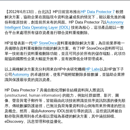
【
2012
年
6
月
13
日，台北訊】
HP
日前宣布推出
HP Data Protector 7
軟體
解決方案，協助企業在面臨現今資料急遽成長的情況下，能以最先進的備
份和復原技術，創造前所未有的局面。
HP Data Protector 7
以
Autonomy
Intelligent Data Operating Layer (IDOL
)
技術為核心，這項產品能以一整
合平台來處理所有儲存資產進行聯合資料重複刪除。
HP
並發表新一代
HP StoreOnce
資料重複刪除
解決方案
，為目前
業界唯一
具備聯合
資料重複刪除功能的解決方案
。有了
HP StoreOnce
資料即可以
單一技術進行資料重複刪除功能
，並且
可同步於所有的儲存端點，此項功
能協助國際性企業大幅提升效率，並有效降低全球管理成本。
以上兩種解決方案充分利用來自
HP
中央研究機構
HP Labs
以及
HP
旗下子
公司
Autonomy
的卓越技術，使客戶能輕鬆刪除多餘數據，並協助企業辨
識與保護最珍貴的資訊資產。
HP Data Protector 7
具備自動化理解非結構資料與人際資訊
(unstructured, human information)
的能力，例如社群媒體、影片、圖
像、聲音與電子郵件等，皆能藉由此項技術辨識並排序資訊防護的優先順
序。傳統數據防護途徑，已無法負荷海量資料排山倒海而來所傳達的想法
及概念。然而，藉由
Autonomy IDOL
技術引導的資訊，這些資訊將被自
動存取與應用到各式各樣以雲端為基礎的解決方案，其中涵括歸檔、
eDiscovery
、訊息管理和收益優化。