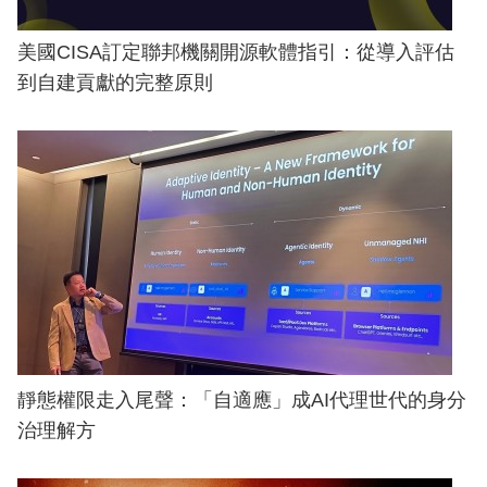
美國CISA訂定聯邦機關開源軟體指引：從導入評估
到自建貢獻的完整原則
靜態權限走入尾聲：「自適應」成AI代理世代的身分
治理解方