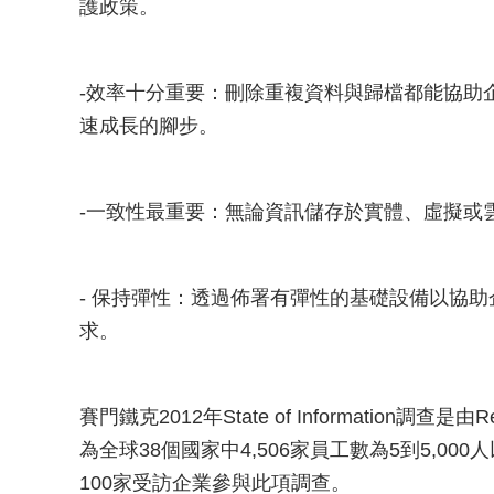
護政策。
-效率十分重要：刪除重複資料與歸檔都能協助
速成長的腳步。
-一致性最重要：無論資訊儲存於實體、虛擬或
- 保持彈性：透過佈署有彈性的基礎設備以協
求。
賽門鐵克2012年State of Information調
為全球38個國家中4,506家員工數為5到5,0
100家受訪企業參與此項調查。