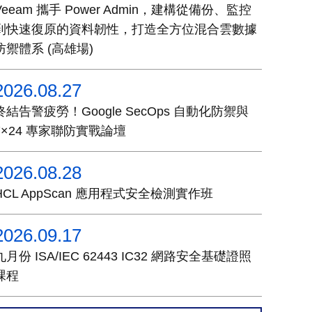
Veeam 攜手 Power Admin，建構從備份、監控
到快速復原的資料韌性，打造全方位混合雲數據
防禦體系 (高雄場)
2026.08.27
終結告警疲勞！Google SecOps 自動化防禦與
7×24 專家聯防實戰論壇
2026.08.28
HCL AppScan 應用程式安全檢測實作班
2026.09.17
九月份 ISA/IEC 62443 IC32 網路安全基礎證照
課程