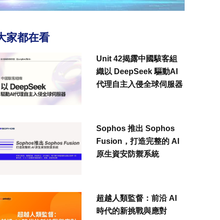
大家都在看
Unit 42揭露中國駭客組
織以 DeepSeek 驅動AI
代理自主入侵全球伺服器
Sophos 推出 Sophos
Fusion，打造完整的 AI
原生資安防禦系統
超越人類監督：前沿 AI
時代的新挑戰與應對