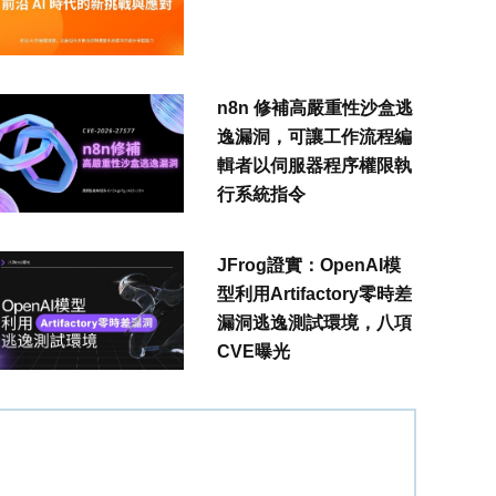
n8n 修補高嚴重性沙盒逃
逸漏洞，可讓工作流程編
輯者以伺服器程序權限執
行系統指令
JFrog證實：OpenAI模
型利用Artifactory零時差
漏洞逃逸測試環境，八項
CVE曝光