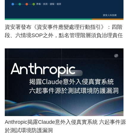
資安署發布《資安事件應變處理行動指引》：四階
段、六情境SOP之外，點名管理階層須負治理責任
Anthropic揭露Claude意外入侵真實系統 六起事件源
於測試環境防護漏洞