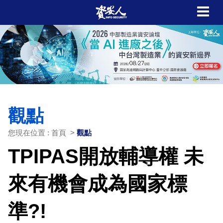
觀點
您現在位置 : 首頁 >
觀點
TPIPAS開放輔導權 未
來有機會成為國家標
準?!