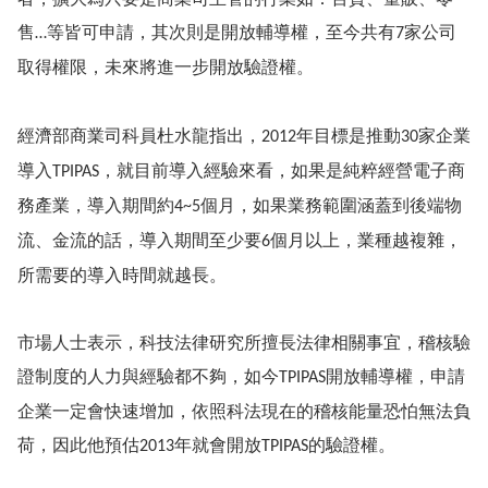
售
等皆可申請，其次則是開放輔導權，至今共有
家公司
…
7
取得權限，未來將進一步開放驗證權。
經濟部商業司科員杜水龍指出，
年目標是推動
家企業
2012
30
導入
，就目前導入經驗來看，如果是純粹經營電子商
TPIPAS
務產業，導入期間約
個月，如果業務範圍涵蓋到後端物
4~5
流、金流的話，導入期間至少要
個月以上，業種越複雜，
6
所需要的導入時間就越長。
市場人士表示，科技法律研究所擅長法律相關事宜，稽核驗
證制度的人力與經驗都不夠，如今
開放輔導權，申請
TPIPAS
企業一定會快速增加，依照科法現在的稽核能量恐怕無法負
荷，因此他預估
年就會開放
的驗證權。
2013
TPIPAS