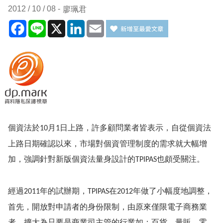
2012 / 10 / 08
廖珮君
Facebook
Line
X
LinkedIn
Email
個資法於
月
日上路，許多顧問業者皆表示，自從個資法
10
1
上路日期確認以來，市場對個資管理制度的需求就大幅增
加，強調針對新版個資法量身設計的
也頗受關注。
TPIPAS
經過
年的試辦期，
在
年做了小幅度地調整，
2011
TPIPAS
2012
首先，開放對申請者的身份限制，由原來僅限電子商務業
者，擴大為只要是商業司主管的行業如：百貨、量販、零