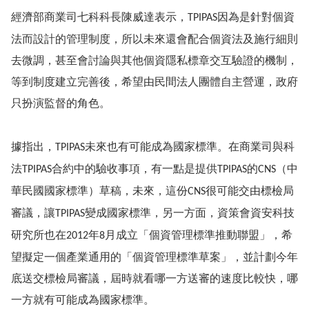
經濟部商業司七科科長陳威達表示，
因為是針對個資
TPIPAS
法而設計的管理制度，所以未來還會配合個資法及施行細則
去微調，甚至會討論與其他個資隱私標章交互驗證的機制，
等到制度建立完善後，希望由民間法人團體自主營運，政府
只扮演監督的角色。
據指出，
未來也有可能成為國家標準。在商業司與科
TPIPAS
法
合約中的驗收事項，有一點是提供
的
（中
TPIPAS
TPIPAS
CNS
華民國國家標準）草稿，未來，這份
很可能交由標檢局
CNS
審議，讓
變成國家標準，另一方面，資策會資安科技
TPIPAS
研究所也在
年
月成立「個資管理標準推動聯盟」，希
2012
8
望擬定一個產業通用的「個資管理標準草案」，並計劃今年
底送交標檢局審議，屆時就看哪一方送審的速度比較快，哪
一方就有可能成為國家標準。