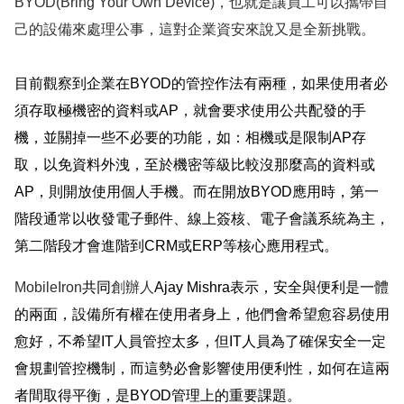
BYOD(Bring Your Own Device)
，也就是讓員工可以攜帶自
己的設備來處理公事，這對企業資安來說又是全新挑戰。
目前觀察到企業在
BYOD
的管控作法有兩種，如果使用者必
須存取極機密的資料或
AP
，就會要求使用公共配發的手
機，並關掉一些不必要的功能，如：相機或是限制
AP
存
取，以免資料外洩，至於機密等級比較沒那麼高的資料或
AP
，則開放使用個人手機。而在開放
BYOD
應用時，第一
階段通常以收發電子郵件、線上簽核、電子會議系統為主，
第二階段才會進階到
CRM
或
ERP
等核心應用程式。
MobileIron
共同
創辦人
Ajay Mishra
表示，安全與便利是一體
的兩面，設備所有權在使用者身上，他們會希望愈容易使用
愈好，不希望
IT
人員管控太多，但
IT
人員為了確保安全一定
會規劃管控機制，而這勢必會影響使用便利性，如何在這兩
者間取得平衡，是
BYOD
管理上的重要課題。