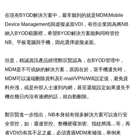
在現有
BYOD
解決方案中，最常聽到的就是
MDM
(
Mobile
Device Management)
與虛擬桌面
VDI
，有些企業因為將
NB
納入
BYOD
範圍裡，希望
BYOD
解決方案能夠同時管控
NB
、平板電腦與手機，因此選擇虛擬桌面。
但是，精誠資訊產品經理鄭宗賢認為，在
BYOD
管理中，
MDM
是不可或缺的解決方案，原因在於，當手機遺失時，
MDM
可以遠端刪除資料及
E-mail/VPN/Wifi
設定值，避免資
料外洩，或是外部人士連到內網，甚至還能設定如果遺失手
機在幾日內沒有連網的話，就自動刪除。
鄭宗賢進一步指出，
NB
本身就有很多解決方案可以進行安
全管控，如：週邊管控、整機硬碟加密、指紋辨識
…
等，再
者
VDI
仍有其不足之處，必須透過
MDM
來補強，舉例來