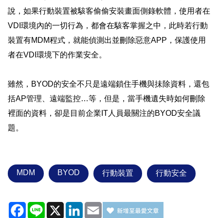
說，如果行動裝置被駭客偷偷安裝畫面側錄軟體，使用者在
VDI
環境內的一切行為，都會在駭客掌握之中，此時若行動
裝置有
MDM
程式，就能偵測出並刪除惡意
APP
，保護使用
者在
VDI
環境下的作業安全。
雖然，
BYOD
的安全不只是遠端鎖住手機與抺除資料，還包
括
AP
管理、遠端監控
…
等，但是，當手機遺失時如何刪除
裡面的資料，卻是目前企業
IT
人員最關注的
BYOD
安全議
題。
MDM
BYOD
行動裝置
行動安全
Facebook
Line
X
LinkedIn
Email