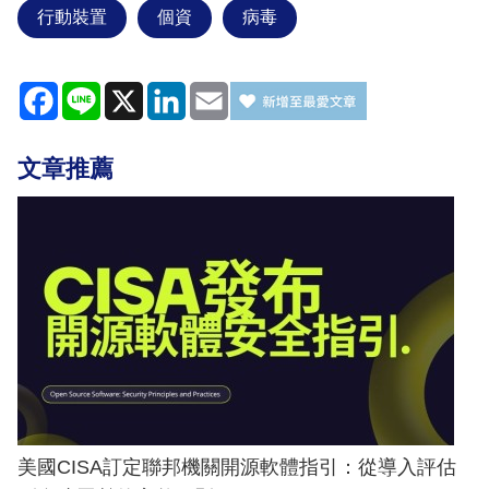
行動裝置
個資
病毒
Facebook
Line
X
LinkedIn
Email
文章推薦
美國CISA訂定聯邦機關開源軟體指引：從導入評估