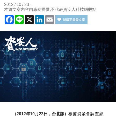
2012 / 10 / 23
本篇文章內容由廠商提供,不代表資安人科技網觀點
Facebook
Line
X
LinkedIn
Email
（
2012
年
10
月
23
日，台北訊）
根據資策會調查顯