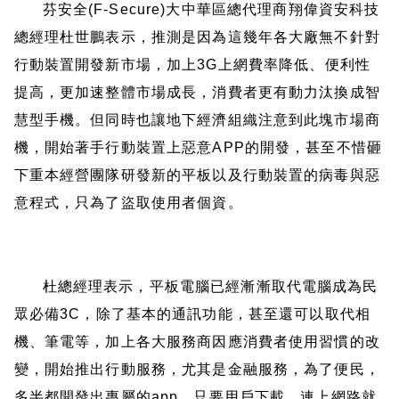
芬安全
(F-Secure)
大中華區總代理商翔偉資安科技
總經理杜世鵬表示，推測是因為這幾年各大廠無不針對
行動裝置開發新市場，加上
3G
上網費率降低、便利性
提高，更加速整體市場成長，消費者更有動力汰換成智
慧型手機。但同時也讓地下經濟組織注意到此塊市場商
機，開始著手行動裝置上惡意
APP
的開發，甚至不惜砸
下重本經營團隊研發新的平板以及行動裝置的病毒與惡
意程式，只為了盜取使用者個資。
杜總經理表示，平板電腦已經漸漸取代電腦成為民
眾必備
3C
，除了基本的通訊功能，甚至還可以取代相
機、筆電等，加上各大服務商因應消費者使用習慣的改
變，開始推出行動服務，尤其是金融服務，為了便民，
多半都開發出專屬的
app
，只要用戶下載，連上網路就