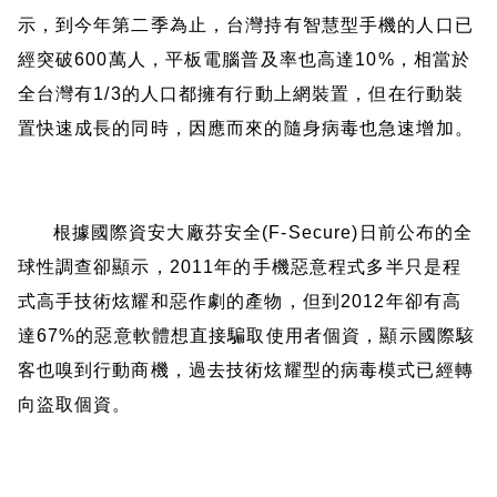
示，到今年第二季為止，台灣持有智慧型手機的人口已
經突破
600
萬人，平板電腦普及率也高達
10%
，相當於
全台灣有
1/3
的人口都擁有行動上網裝置，但在行動裝
置快速成長的同時，因應而來的隨身病毒也急速增加。
根據國際資安大廠芬安全
(F-Secure)
日前公布的全
球性調查卻顯示，
2011
年的手機惡意程式多半只是程
式高手技術炫耀和惡作劇的產物，但到
2012
年卻有高
達
67%
的惡意軟體想直接騙取使用者個資，顯示國際駭
客也嗅到行動商機，過去技術炫耀型的病毒模式已經轉
向盜取個資。