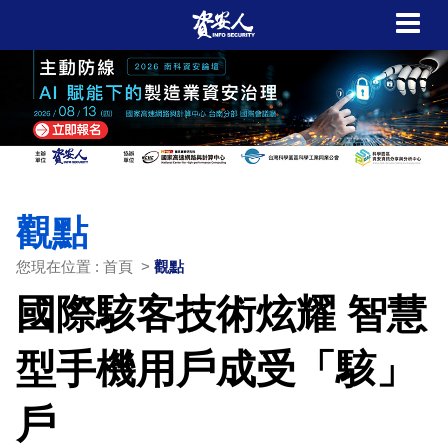
觀點
您現在位置 : 首頁 >
觀點
國際駭客技術炫耀 智慧
型手機用戶成受「駭」
戶