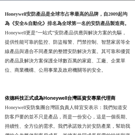
Honeywell
安防產品是全球市占率最高的品牌，自
2009
起均
為《安全
&
自動化》排名為全球第一名的安防產品製造商。
Honeywell
更是
“
一站式
”
安防產品供應與解決方案的先驅，
提供性能可靠的監控、防盜報警、門禁控制、智慧家居等全
線產品與適合不同產業的整體安防解決方案。其可靠和優質
的產品
及解決方案保護全球數百萬的家庭、工廠、企業單
位、商業機構、公用事業及政府機關等的安全。
依德科技正式成為
Honeywell
台灣區資安專業代理商
Honeywell
安防集團台灣區負責人韓宜安表示：我們知道安
防客戶要的並不只是產品，而是一份安心，這是一個長期、
持續性、全方位的需求。我們承諾致力於安防產業，幫助我