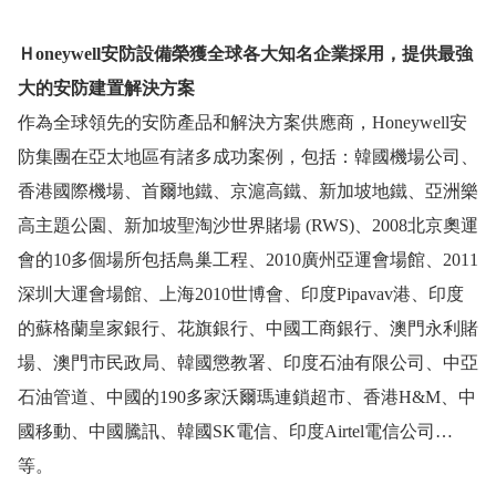
Ｈ
oneywell
安防設備榮獲全球各大知名企業採用，提供最強
大的安防建置解決方案
作為全球領先的安防產品和解決方案供應商，
Honeywell
安
防集團在亞太地區有諸多成功案例，包括：韓國機場公司、
香港國際機場、首爾地鐵、京滬高鐵、新加坡地鐵、亞洲樂
高主題公園、新加坡聖淘沙世界賭場
(RWS)
、
2008
北京奧運
會的
10
多個場所包括鳥巢工程、
2010
廣州亞運會場館、
2011
深圳大運會場館、上海
2010
世博會、印度
Pipavav
港、印度
的蘇格蘭皇家銀行、花旗銀行、中國工商銀行、澳門永利賭
場、澳門市民政局、韓國懲教署、印度石油有限公司、中亞
石油管道、中國的
190
多家沃爾瑪連鎖超市、香港
H&M
、中
國移動、中國騰訊、韓國
SK
電信、印度
Airtel
電信公司
…
等。