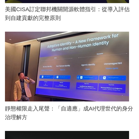
美國CISA訂定聯邦機關開源軟體指引：從導入評估
到自建貢獻的完整原則
靜態權限走入尾聲：「自適應」成AI代理世代的身分
治理解方