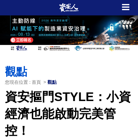
觀點
您現在位置 : 首頁 >
觀點
資安摳門STYLE：小資
經濟也能啟動完美管
控！