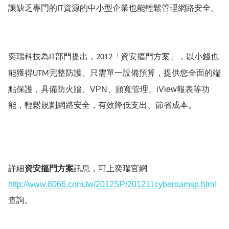
讓缺乏專門的
資源的中小型企業也能輕鬆管理網路安全。
IT
奕瑞科技為
部門提出，
「資安摳門方案」，以小錢也
IT
2012
能獲得
完整防護。
只需單一設備預算，提供您全面的端
UTM
點保護，具備防火牆、
VPN
、頻寬管理、
iView
報表等功
能，輕鬆規劃網路安全，有效降低支出、節省成本。
詳細
資安摳門方案
訊息，可上奕瑞官網
http://www.8066.com.tw/2012SP/201211cyberoamsp.html
查詢。