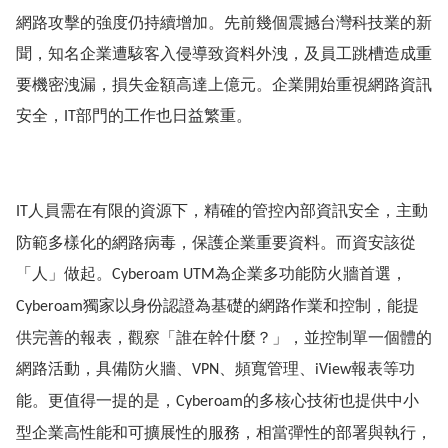
網路攻擊的強度仍持續增加。先前幾個震撼台灣科技業的新
聞，知名企業遭駭客入侵導致資料外洩，及員工跳槽造成重
要機密洩漏，損失金額高達上億元。企業開始重視網路資訊
安全，
部門的工作也日益繁重。
IT
人員需在有限的資源下，精確的管控內部資訊安全，主動
IT
防範多樣化的網路病毒，保護企業重要資料。而資安該從
「人」做起。
為企業多功能防火牆首選，
Cyberoam UTM
獨家以身份認證為基礎的網路作業和控制，能提
Cyberoam
供完善的報表，觀察「誰在幹什麼？」，並控制單一個體的
網路活動，具備防火牆、
、頻寬管理、
報表等功
VPN
iView
能。更值得一提的是，
的多核心技術也提供中小
Cyberoam
型企業高性能和可擴展性的服務，相當彈性的部署與執行，