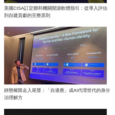
美國CISA訂定聯邦機關開源軟體指引：從導入評估
到自建貢獻的完整原則
靜態權限走入尾聲：「自適應」成AI代理世代的身分
治理解方