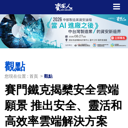
觀點
您現在位置 : 首頁 >
觀點
賽門鐵克揭櫫安全雲端
願景 推出安全、靈活和
高效率雲端解決方案