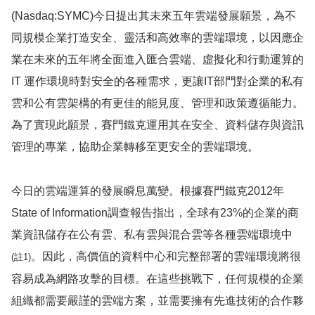
(Nasdaq:SYMC)
今日提出其未來五年雲端發展願景，為不
同規模企業打造安全、靈活和高效率的雲端環境，以因應企
業在未來的五年將全面進入匯合雲端、虛擬化和行動運算的
IT
運作環境時對安全的各種需求，更讓
IT
部門對企業的私有
雲和公有雲架構的有更佳的能見度、管理和政策遵循能力。
為了實現此願景，賽門鐵克運用其在安全、資料儲存與資訊
管理的專業，協助企業轉移至更安全的雲端環境。
今日的雲端運算的發展瞬息萬變。根據賽門鐵克
2012
年
State of Information
調查報告指出，全球有
23%
的企業的商
業資訊儲存在公有雲、私有雲與混合雲等各種雲端環境中
。因此，高價值的資料中心和完整部署的雲端環境將很
(
註
1)
容易成為網路攻擊的目標。在這些挑戰下，任何規模的企業
組織都需要嚴謹的雲端方案，並需要擁有先進技術的合作夥