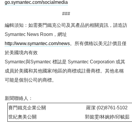
go.symantec.com/socialmedia
###
編輯須知：如需賽門鐵克公司及其產品的相關資訊，請造訪
Symantec News Room
，網址
http://www.symantec.com/news
。所有價格以美元計價且僅
於美國境內有效
Symantec
與
Symantec
標誌是
Symantec Corporation
或其
成員於美國和其他國家
/
地區的商標或註冊商標。其他名稱
可能是個別公司的商標。
新聞聯絡人：
賽門鐵克企業公關
羅潔
(02)8761-5102
世紀奧美公關
郭懿雯
/
林婉婷
/
邱毓茹
(