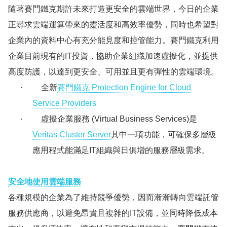
隨著賽門鐵克期許未來打造更安全的雲端世界，今日的企業
正尋求雲端運算帶來的靈活度和高效率優勢，同時也希望對
企業內的資料中心有充分能見度和控管能力。賽門鐵克利用
企業目前現有的
IT
投資，協助企業組織加速虛擬化，並提供
高度防護，以達到更安全、可用並且更有彈性的雲端環境。
·
全新
賽門鐵克
Protection Engine for Cloud
Service Providers
·
虛擬企業服務
(
Virtual Business Services
)
是
Veritas Cluster Server
其中一項功能，可確保多層級
應用程式
能滿足
IT
組織與日俱增的服務層級需求。
安全
地使
用雲端服務
各種規模的企業為了維持競爭優勢，因而漸漸轉向雲端託管
服務供應商，以避免昂貴且複雜的
IT
設備，並同時降低成本