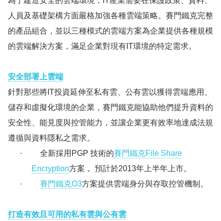
為了建造安全的雲端環境，
IT
產業需要在保護政策、資料、
人員及基礎架構方面嚴格加強各種雲端策略。賽門鐵克完整
的產品組合，並以三種模式的雲端方案為企業提供各種規模
的雲端解決方案，滿足企業對現有
IT
環境的特定需求。
安全部署上雲端
針對那些將
IT
投資延伸至私有雲、公有雲以獲得雲端應用、
儲存和虛擬化環境的企業，賽門鐵克能協助他們提升資料的
安全性、能見度與控管能力，並讓企業更有效率地達成法規
遵循與資料隱私之需求。
·
全新採用
PGP
技術的
賽門鐵克
File Share
Encryption
方案
，
預計於
2013
年上半年上市。
·
賽門鐵克O3
方案提供雲端身分與存取控管機制。
打造有效且可用的
私有
雲
與公有雲