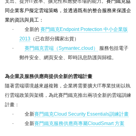
支出、提升
IT
效率、擴充性和應變市場的能力。
賽門鐵克協
同企業客戶擬定雲端策略，並透過既有的整合服務來保護企
業的資訊與員工：
·
全新的
賽門鐵克
Endpoint Protection
中小企業版
2013
（已在部分國家出貨）
·
賽門鐵克雲端（
Symantec.cloud
）
服務包括電子
郵件安全、網頁安全、即時訊息防護與歸檔。
為企業及服務供應商提供全新的雲端計畫
隨著雲端環境越來越複雜，企業將需要擴大
IT
專業技術以執
行雲端政策與架構，為此賽門鐵克推出兩項全新的雲端訓練
計畫：
·
全新
賽門鐵克Cloud Security Essentials
訓練
計畫
·
全新
賽門鐵克
服務供應商專屬CloudSmart
方案