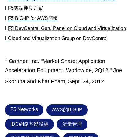
l
F5
雲端運算方案
l
F5 BIG-IP for AWS
簡報
l
F5 DevCentral Guru Panel on Cloud and Virtualization
l
Cloud and Virtualization Group on DevCentral
1
Gartner, Inc. "Market Share: Application
Acceleration Equipment, Worldwide, 2Q12," Joe
Skorupa and Nhat Pham, Sept. 24, 2012
F5 Networks
AWS的BIG-IP
IDC網路基礎設施
流量管理