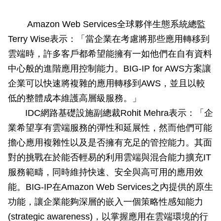
Amazon Web Services
全球夥伴生態系統總監
Terry Wise
表示：「當企業在考慮將那些應用轉移到
雲端時，許多客戶都希望能擁有一如他們在自有資料
中心般的進階應用控制能力。
BIG-IP for AWS
方案讓
企業可以快速將複雜的應用轉移到
AWS
，並且以較
低的整體成本維護高層級服務。」
IDC
網路基礎設施副總裁
Rohit Mehra
表示：「企
業希望享有雲端服務的彈性和延展性，然而他們可能
擔心應用複雜性以及是否擁有充足的管控能力。其面
對的挑戰在於能否輕易的利用雲端與混合能力擴充
IT
服務範疇，同時維持快速、安全與高可用的應用效
能。
BIG-IP
在
Amazon Web Services
之內提供的原生
功能，讓企業能夠深層的嵌入一個策略性感知能力
(strategic awareness)
，以掌握應用在雲端環境的行