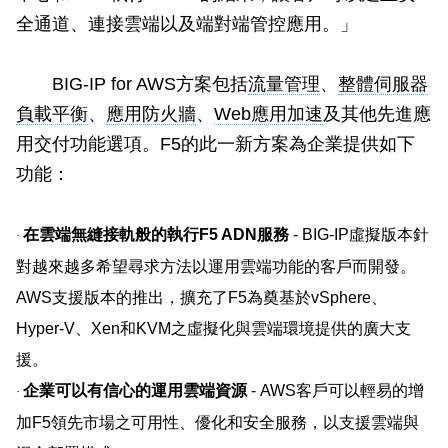
全通道、連接雲端以及端對端管控應用。」
BIG-IP for AWS
方案包括
流量管理
、
整體伺服器
負載平衡
、
應用防火牆
、
Web
應用加速
及其他先進應
用交付功能選項。
F5
的此一新方案為企業提供如下
功能：
在雲端無縫接軌般的執行
F5 ADN
服務
- BIG-IP
虛擬版本針
·
對越來越多希望尋求方法以運用雲端功能的客戶而開發。
AWS
支援版本的推出，擴充了
F5
為奠基於
vSphere
、
Hyper-V
、
Xen
和
KVM
之虛擬化與雲端環境提供的廣大支
援。
企業可以有信心的運用雲端資源
- AWS
客戶可以輕易的增
·
加
F5
領先市場之可用性、優化和安全服務，以支援雲端與