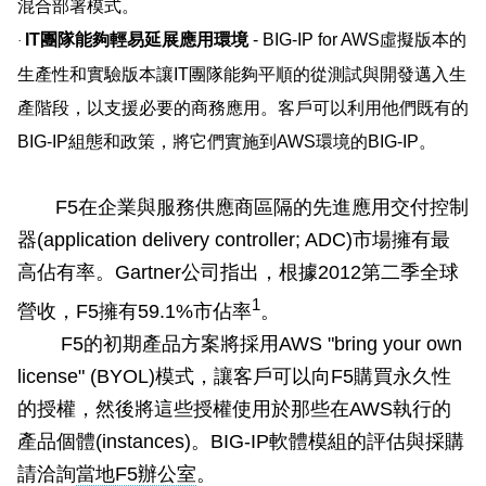
混合部署模式。
IT
團隊能夠輕易延展應用環境
- BIG-IP for AWS
虛擬版本的
·
生產性和實驗版本讓
IT
團隊能夠平順的從測試與開發邁入生
產階段，以支援必要的商務應用。客戶可以利用他們既有的
BIG-IP
組態和政策，將它們實施到
AWS
環境的
BIG-IP
。
F5
在企業與服務供應商區隔的先進應用交付控制
器
(application delivery controller; ADC)
市場擁有最
高佔有率。
Gartner
公司指出，根據
2012
第二季全球
1
營收，
F5
擁有
59.1%
市佔率
。
F5
的初期產品方案將採用
AWS "bring your own
license" (BYOL)
模式，讓客戶可以向
F5
購買永久性
的授權，然後將這些授權使用於那些在
AWS
執行的
產品個體
(instances)
。
BIG-IP
軟體模組的評估與採購
請洽詢
當地F5
辦公室
。