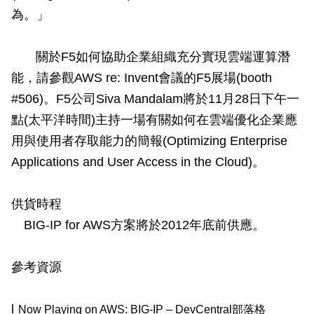
為。」
關於
F5
如何協助企業組織充分實現雲端運算潛
能，請參觀
AWS re: Invent
會議的
F5
展場
(booth
#506)
。
F5
公司
Siva Mandalam
將於
11
月
28
日下午一
點
(
太平洋時間
)
主持一場有關如何在雲端優化企業應
用與使用者存取能力的簡報
(Optimizing Enterprise
Applications and User Access in the Cloud)
。
供貨時程
BIG-IP for AWS
方案將於
2012
年底前供應。
參考資源
l
Now Playing on AWS: BIG-IP
– DevCentral
部落格