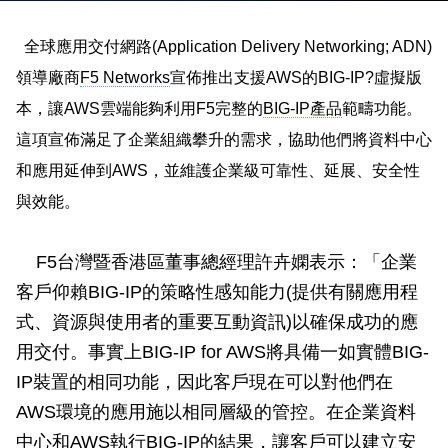
全球應用交付網路
(Application Delivery Networking; ADN)
領導廠商
F5 Networks
宣佈推出支援
AWS
的
BIG-IP?
虛擬版
本，讓
AWS
雲端能夠利用
F5
完整的
BIG-IP
產品
範疇功能。
這項宣佈滿足了企業組織攀升的需求，協助他們將資料中心
和應用延伸到
AWS
，並維護企業級可靠性、延展、安全性
與效能。
F5
台灣暨香港區董事總經理許卉嫻
表示
：「企業
客戶仰賴
BIG-IP
的策略性感知能力
(
提供有關應用程
式、資源與使用者的重要互動資訊
)
以確保成功的應
用交付。事實上
BIG-IP for AWS
將具備一如實體
BIG-
IP
裝置的相同功能，因此客戶現在可以對他們在
AWS
環境的應用施以相同層級的管控。在企業資料
中心和
AWS
執行
BIG-IP
的結果，讓客戶可以建立安