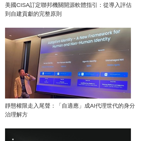
美國CISA訂定聯邦機關開源軟體指引：從導入評估
到自建貢獻的完整原則
靜態權限走入尾聲：「自適應」成AI代理世代的身分
治理解方