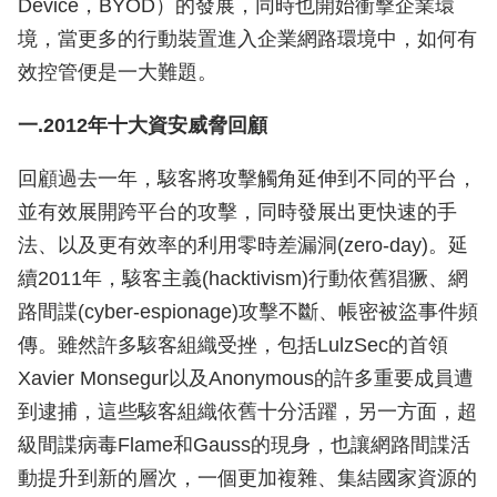
Device，BYOD）的發展，同時也開始衝擊企業環
境，當更多的行動裝置進入企業網路環境中，如何有
效控管便是一大難題。
一.2012年十大資安威脅回顧
回顧過去一年，駭客將攻擊觸角延伸到不同的平台，
並有效展開跨平台的攻擊，同時發展出更快速的手
法、以及更有效率的利用零時差漏洞(zero-day)。延
續2011年，駭客主義(hacktivism)行動依舊猖獗、網
路間諜(cyber-espionage)攻擊不斷、帳密被盜事件頻
傳。雖然許多駭客組織受挫，包括LulzSec的首領
Xavier Monsegur以及Anonymous的許多重要成員遭
到逮捕，這些駭客組織依舊十分活躍，另一方面，超
級間諜病毒Flame和Gauss的現身，也讓網路間諜活
動提升到新的層次，一個更加複雜、集結國家資源的