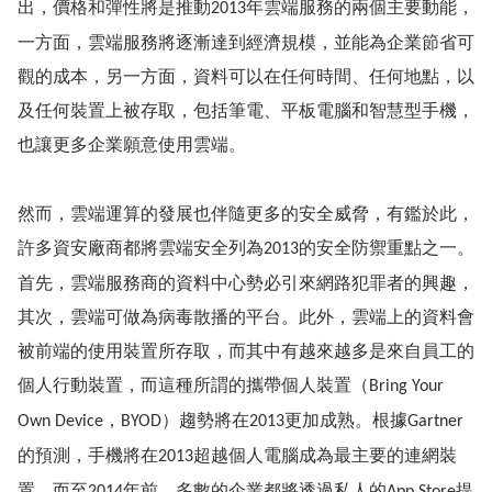
出，價格和彈性將是推動
年雲端服務的兩個主要動能，
2013
一方面，雲端服務將逐漸達到經濟規模，並能為企業節省可
觀的成本，另一方面，資料可以在任何時間、任何地點，以
及任何裝置上被存取，包括筆電、平板電腦和智慧型手機，
也讓更多企業願意使用雲端。
然而，雲端運算的發展也伴隨更多的安全威脅，有鑑於此，
許多資安廠商都將雲端安全列為
的安全防禦重點之一。
2013
首先，雲端服務商的資料中心勢必引來網路犯罪者的興趣，
其次，雲端可做為病毒散播的平台。此外，雲端上的資料會
被前端的使用裝置所存取，而其中有越來越多是來自員工的
個人行動裝置，而這種所謂的攜帶個人裝置（
Bring Your
，
）趨勢將在
更加成熟。
根據
Own Device
BYOD
2013
Gartner
的預測，手機將在
超越個人電腦成為最主要的連網裝
2013
置，而至
年前，多數的企業都將透過私人的
提