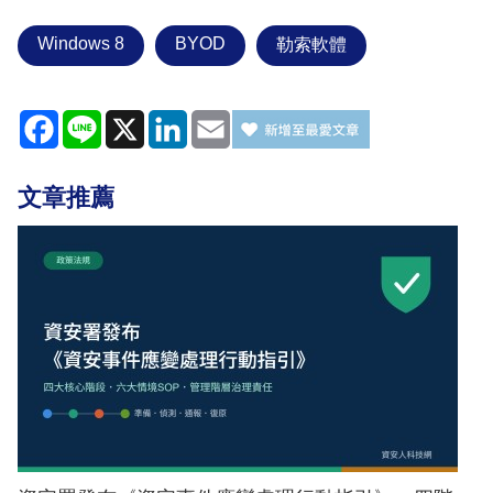
Windows 8
BYOD
勒索軟體
Facebook
Line
X
LinkedIn
Email
文章推薦