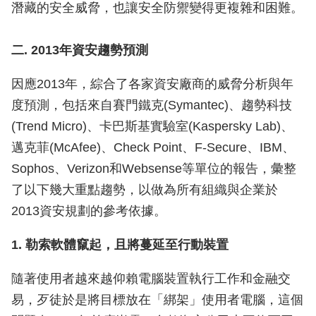
潛藏的安全威脅，也讓安全防禦變得更複雜和困難。
二. 2013年資安趨勢預測
因應2013年，綜合了各家資安廠商的威脅分析與年
度預測，包括來自賽門鐵克(Symantec)、趨勢科技
(Trend Micro)、卡巴斯基實驗室(Kaspersky Lab)、
邁克菲(McAfee)、Check Point、F-Secure、IBM、
Sophos、Verizon和Websense等單位的報告，彙整
了以下幾大重點趨勢，以做為所有組織與企業於
2013資安規劃的參考依據。
1. 勒索軟體竄起，且將蔓延至行動裝置
隨著使用者越來越仰賴電腦裝置執行工作和金融交
易，歹徒於是將目標放在「綁架」使用者電腦，這個