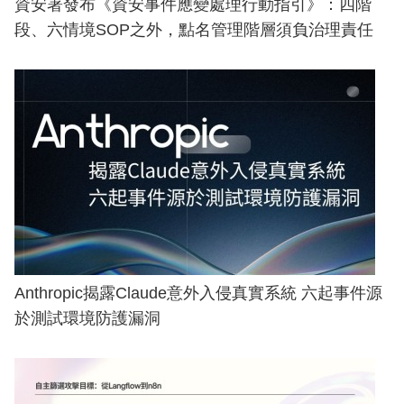
資安署發布《資安事件應變處理行動指引》：四階
段、六情境SOP之外，點名管理階層須負治理責任
Anthropic揭露Claude意外入侵真實系統 六起事件源
於測試環境防護漏洞