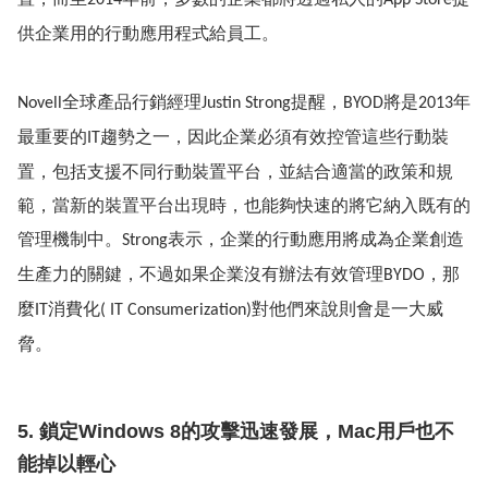
2014
App Store
供企業用的行動應用程式給員工。
全球產品行銷經理
提醒，
將是
年
Novell
Justin Strong
BYOD
2013
最重要的
趨勢之一，因此
企業必須有效控管這些行動裝
IT
置，包括
支援不同行動裝置平台，並結合適當的政策和規
範，當新的裝置平台出現時，也能夠快速的將它納入既有的
管理機制中。
表示，
企業的行動應用將成為企業創造
Strong
生產力的關鍵，不過
如果企業沒有辦法有效管理
，
那
BYDO
麼
消費化
對他們來說則會是一大威
IT
( IT Consumerization)
脅。
5. 鎖定Windows 8的攻擊迅速發展，Mac用戶也不
能掉以輕心