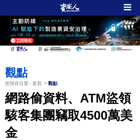
觀點
您現在位置 : 首頁 >
觀點
網路偷資料、ATM盜領
駭客集團竊取4500萬美
金