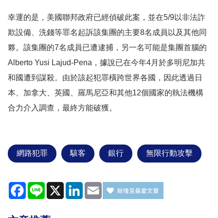
幸運的是，美國聯邦政府已經偵破此案，並在5/9以非法詐
欺設備、洗錢等罪名起訴該集團的主要8名成員以及其他同
夥。該集團的7名成員已遭逮捕，另一名可能是集團首腦的
Alberto Yusi Lajud-Pena，據說已在今年4月於多明尼加共
和國遭到謀殺。由於該起犯罪橫跨世界各國，因此透過日
本、加拿大、英國、羅馬尼亞和其他12個國家的執法機構
合力介入調查，最終方能破獲。
網路犯罪
駭客
銀行
無限行動攻擊
Facebook
Line
X
LinkedIn
Email