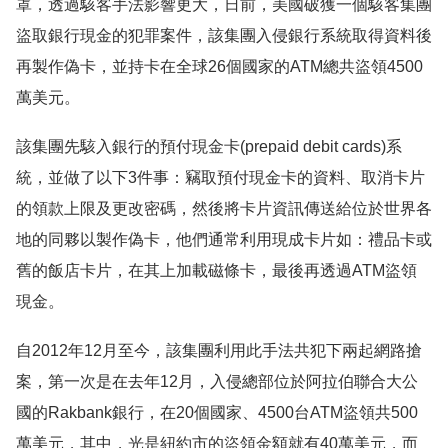
罩，透過駭客手法影響更大，日前，美國破獲一個駭客集團
盜取銀行現金的犯罪案件，該集團入侵銀行系統取得資料後
再製作偽卡，並持卡在全球26個國家的ATM總共盜領4500
萬美元。
該集團先駭入銀行的預付現金卡(prepaid debit cards)系
統，並做了以下3件事：竊取預付現金卡的資料、取消卡片
的領款上限及更改密碼，然後將卡片資訊傳送給位於世界各
地的同夥以製作偽卡，他們通常利用現成卡片如：禮品卡或
舊的飯店卡片，在其上加載磁條卡，最後再透過ATM盜領
現金。
自2012年12月至今，該集團利用此手法共犯下兩起網路搶
案，第一次是在去年12月，入侵總部位於阿拉伯聯合大公
國的Rakbank銀行，在20個國家、4500台ATM盜領共500
萬美元，其中，光是紐約市的盜領金額就有40萬美元，而