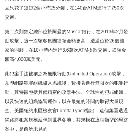
且只花了短短2個小時25分鐘，在140台ATM進行了750次
交易。
第二次則鎖定總部位於阿曼的Muscat銀行，在2013年2月發
動攻擊，這一次駭客集團盜領金額更高，透過位於26個國
家的同夥，在10小時內進行3.6萬次ATM提款交易，盜領金
額高4,000萬美元。
此犯案手法被稱之為無限行動(Unlimited Operation)攻擊，
意即網路犯罪組織駭入系統後，緊接著進行無限次的犯罪行
動，其特徵包括具備精密的攻擊手法、全球性的犯罪組織，
以及快速的組織協調運作，以在最短的時間內取得大量現
金。美國紐約東區檢察官Loretta Lynch指出，這個集團透過
網路將犯案規模延伸到世界各地，其規模在這種類型的竊盜
案中，是前所未見的。