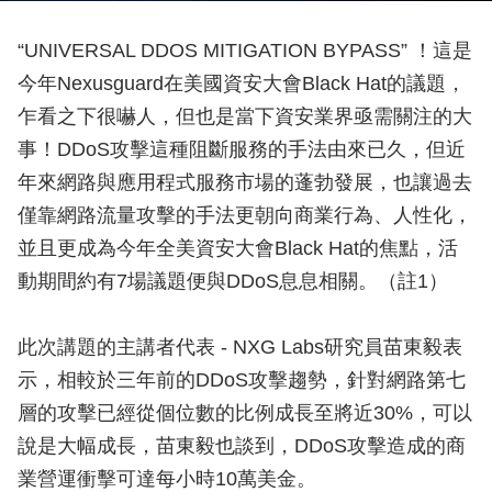
“UNIVERSAL DDOS MITIGATION BYPASS” ！這是
今年Nexusguard在美國資安大會Black Hat的議題，
乍看之下很嚇人，但也是當下資安業界亟需關注的大
事！DDoS攻擊這種阻斷服務的手法由來已久，但近
年來網路與應用程式服務市場的蓬勃發展，也讓過去
僅靠網路流量攻擊的手法更朝向商業行為、人性化，
並且更成為今年全美資安大會Black Hat的焦點，活
動期間約有7場議題便與DDoS息息相關。（註1）
此次講題的主講者代表 - NXG Labs研究員苗東毅表
示，相較於三年前的DDoS攻擊趨勢，針對網路第七
層的攻擊已經從個位數的比例成長至將近30%，可以
說是大幅成長，苗東毅也談到，DDoS攻擊造成的商
業營運衝擊可達每小時10萬美金。