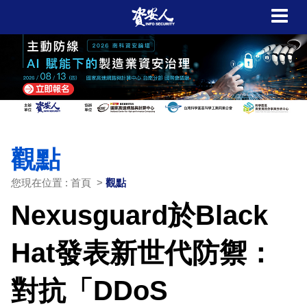
觀點
您現在位置 : 首頁 >
觀點
Nexusguard於Black
Hat發表新世代防禦：
對抗「DDoS