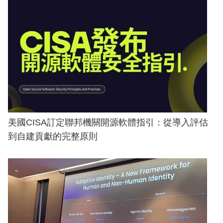
美國CISA訂定聯邦機關開源軟體指引：從導入評估
到自建貢獻的完整原則