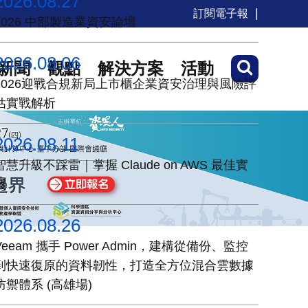
2026.08.27
訂閱電子報
2026 中部製造業資安論壇
2026.08.06
新聞
觀點
解決方案
活動
2026迎戰合規新局上市櫃企業資安治理與風險評
估實戰解析
2026.08.11
智慧升級不踩雷｜掌握 Claude on AWS 最佳實
踐
2026.08.26
Veeam 攜手 Power Admin，建構從備份、監控
到快速復原的資料韌性，打造全方位混合雲數據
防禦體系 (高雄場)