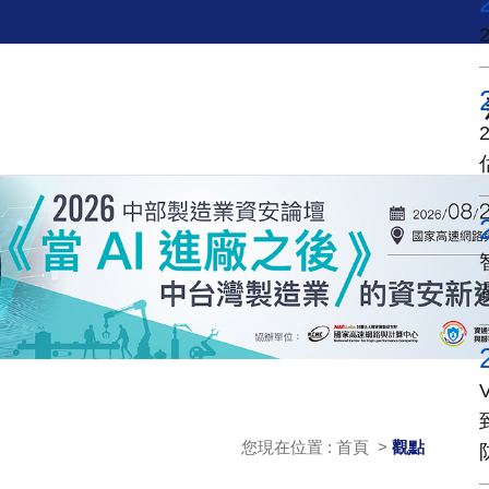
您現在位置 : 首頁 >
觀點