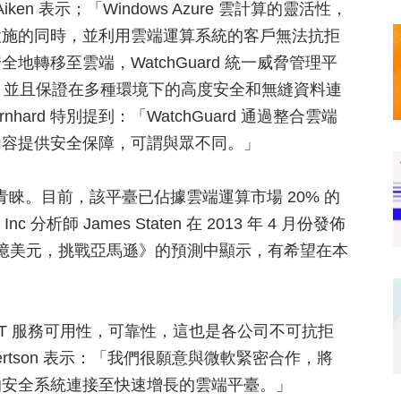
 Aiken 表示；「Windows Azure 雲計算的靈活性，
設施的同時，並利用雲端運算系統的客戶無法抗拒
轉移至雲端，WatchGuard 統一威脅管理平
延伸至雲端，並且保證在多種環境下的高度安全和無縫資料連
Wornhard 特別提到：「WatchGuard 通過整合雲端
內容提供安全保障，可謂與眾不同。」
客戶的青睞。目前，該平臺已佔據雲端運算市場 20% 的
nc 分析師 James Staten 在 2013 年 4 月份發佈
 10 億美元，挑戰亞馬遜》的預測中顯示，有希望在本
拓展 IT 服務可用性，可靠性，這也是各公司不可抗拒
Robertson 表示：「我們很願意與微軟緊密合作，將
的安全系統連接至快速增長的雲端平臺。」