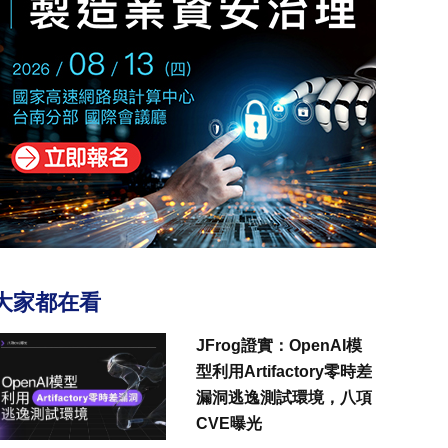
大家都在看
JFrog證實：OpenAI模
型利用Artifactory零時差
漏洞逃逸測試環境，八項
CVE曝光