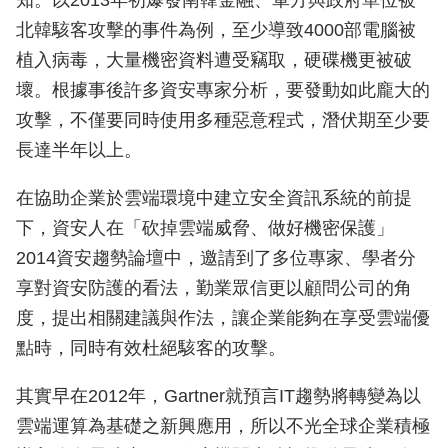
知。以2013年初爆發南韓金融、軍方與政府單位被
北韓駭客攻擊的事件為例，至少導致4000部電腦被
植入病毒，大量機密資料遭受竊取，硬碟機更被破
壞。根據事後許多資安專家分析，要發動如此龐大的
攻擊，不僅要同時使用多種惡意程式，潛伏期至少要
長達半年以上。
在協助企業於雲端環境中建立安全資訊系統的前提
下，資安人在「砍掉雲端威脅、做好機密保護」
2014資安趨勢論壇中，邀請到了多位專家、學者分
享對資安防護的看法，勤業眾信更以顧問公司的角
度，提出相關建議與作法，讓企業能夠在享受雲端優
點時，同時有效杜絕駭客的攻擊。
其實早在2012年，Gartner就預言IT趨勢將轉變為以
雲端運算為基礎之新興應用，所以不光全球企業積極