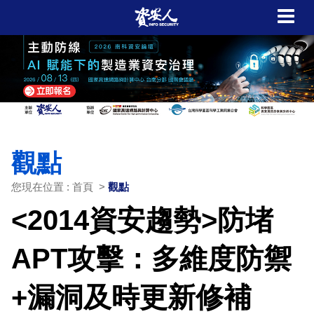
觀點
您現在位置 : 首頁 >
觀點
<2014資安趨勢>防堵
APT攻擊：多維度防禦
+漏洞及時更新修補