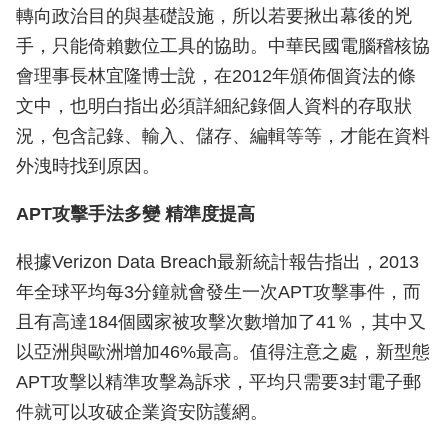
轉向政治目的與基礎設施，所以若要揪出幕後的兇
手，只能倚賴數位工具的協助。中華民國電腦稽核協
會理事長林宜隆博士說，在2012年頒佈個資法的條
文中，也明白指出必須詳細紀錄個人資料的存取狀
況，包含記錄、輸入、儲存、編輯等等，才能在資料
外洩時找到原因。
APT攻擊手法多變 精準度提高
根據Verizon Data Breach最新統計報告指出，2013
年全球平均每3分鐘就會發生一次APT攻擊事件，而
且有高達184個國家被攻擊次數增加了41％，其中又
以亞洲與歐洲增加46%最高。值得注意之處，新型態
APT攻擊以精準攻擊為訴求，平均只需要3封電子郵
件就可以攻破企業資安防護網。