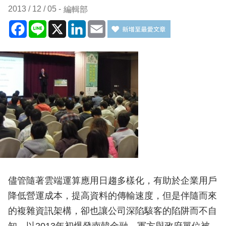
2013 / 12 / 05
編輯部
Facebook
Line
X
LinkedIn
Email
儘管隨著雲端運算應用日趨多樣化，有助於企業用戶
降低營運成本，提高資料的傳輸速度，但是伴隨而來
的複雜資訊架構，卻也讓公司深陷駭客的陷阱而不自