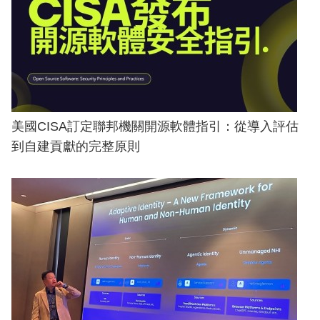
美國CISA訂定聯邦機關開源軟體指引：從導入評估
到自建貢獻的完整原則