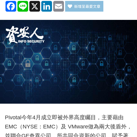
Facebook
Line
X
LinkedIn
Email
Pivotal今年4月成立即被外界高度矚目，主要藉由
EMC（NYSE：EMC）及 VMware做為兩大後盾外，
並聯合GE奇異公司，所共同合資新的公司，賦予著