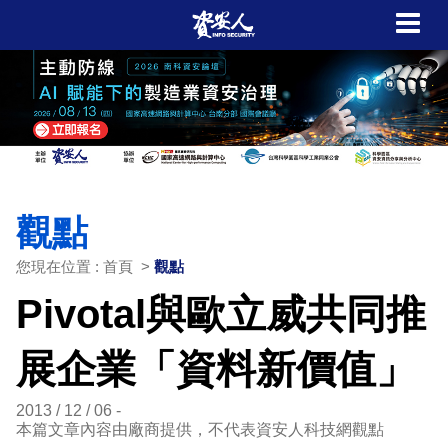
觀點
您現在位置 : 首頁 >
觀點
Pivotal與歐立威共同推
展企業「資料新價值」
2013 / 12 / 06
本篇文章內容由廠商提供，不代表資安人科技網觀點