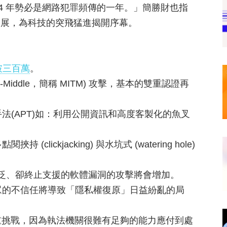
4 年勢必是網路犯罪頻傳的一年。」簡勝財也指
開始發展，為科技的突飛猛進揭開序幕。
破三百萬
。
e-Middle，簡稱 MITM) 攻擊，基本的雙重認證再
法(APT)如：利用公開資訊和高度客製化的魚叉
ickjacking) 與水坑式 (watering hole)
 這類使用廣泛、卻終止支援的軟體漏洞的攻擊將會增加。
大眾的不信任將導致「隱私權復原」日益紛亂的局
法造成嚴重挑戰，因為執法機關很難有足夠的能力應付到處