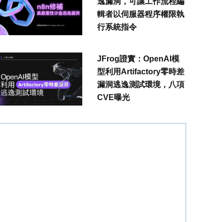
逸漏洞，可讓工作流程編
輯者以伺服器程序權限執
行系統指令
JFrog證實：OpenAI模
型利用Artifactory零時差
漏洞逃逸測試環境，八項
CVE曝光