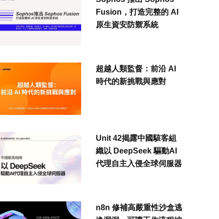
Fusion，打造完整的 AI
原生資安防禦系統
超越人類監督：前沿 AI
時代的新挑戰與應對
Unit 42揭露中國駭客組
織以 DeepSeek 驅動AI
代理自主入侵全球伺服器
n8n 修補高嚴重性沙盒逃