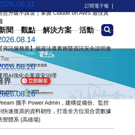
2026.08.11
訂閱電子報
智慧升級不踩雷｜掌握 Claude on AWS 最佳實
踐
新聞
觀點
解決方案
活動
2026.08.14
【資訊服務業】個資法遵實務暨資訊安全說明會
2026.08.20
運用AI強化企業資安治理
2026.08.26
Veeam 攜手 Power Admin，建構從備份、監控
到快速復原的資料韌性，打造全方位混合雲數據
防禦體系 (高雄場)