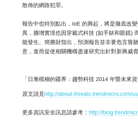
散佈的網路犯罪。
報告中也特別點出，IoE 的興起，將是徹底改
異，擴增實境也因穿戴式科技 (如手錶和眼鏡)
能發生。簡勝財指出，預測報告並非要危言聳
意，進而促使相關機構盡速研究出針對新興威
「日漸模糊的疆界：趨勢科技 2014 年暨未來
原文請見
http://about-threats.trendmicro.com/us
更多資訊安全訊息請參考：
http://blog.trendmi