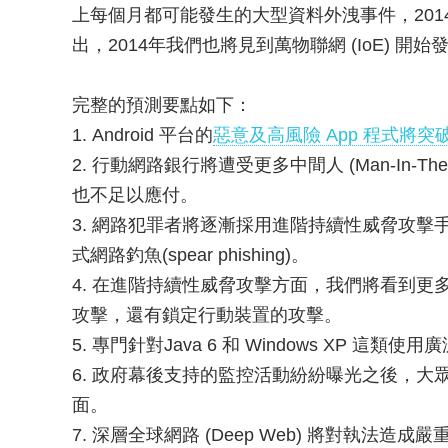
上每個月都可能發生的大型資料外洩事件，201
出，2014年我們也將見到萬物聯網 (IoE) 
完整的預測要點如下：
1. Android 平台的
惡意及高風險 App 程式將突
2. 行動網路銀行將遭受更多中間人 (Man-In-Th
也不足以應付。
3. 網路犯罪者將逐漸採用進階持續性威脅攻擊手
式網路釣魚(spear phishing)。
4. 在進階持續性威脅攻擊方面，我們將看到更多點閱挾持 (cl
攻擊，還有鎖定行動裝置的攻擊。
5. 專門針對Java 6 和 Windows XP
6. 政府幕後支持的監控活動紛紛曝光之後，
面。
7. 深層全球網路 (Deep Web) 將對執