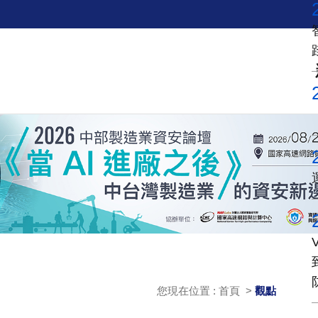
您現在位置 : 首頁 >
觀點