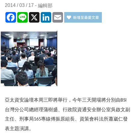
2014 / 03 / 17
編輯部
Facebook
Line
X
LinkedIn
Email
亞太資安論壇本周三即將舉行，今年三天開場將分別由
BSI
台灣分公司總經理蒲樹盛、行政院資通安全辦公室吳啟文副
主任、刑事局
專線傅振原組長、資策會科法所蕭崴仁發
165
表主題演講。