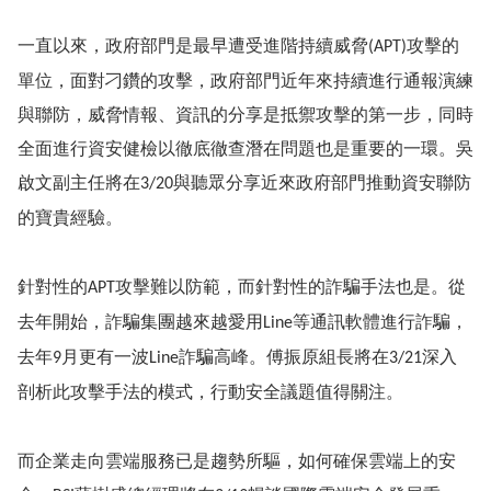
一直以來，政府部門是最早遭受進階持續威脅
攻擊的
(APT)
單位，面對刁鑽的攻擊，政府部門近年來持續進行通報演練
與聯防，威脅情報、資訊的分享是抵禦攻擊的第一步，同時
全面進行資安健檢以徹底徹查潛在問題也是重要的一環。吳
啟文副主任將在
與聽眾分享近來政府部門推動資安聯防
3/20
的寶貴經驗。
針對性的
攻擊難以防範，而針對性的詐騙手法也是。從
APT
去年開始，詐騙集團越來越愛用
等通訊軟體進行詐騙，
Line
去年
月更有一波
詐騙高峰。傅振原組長將在
深入
9
Line
3/21
剖析此攻擊手法的模式，行動安全議題值得關注。
而企業走向雲端服務已是趨勢所驅，如何確保雲端上的安