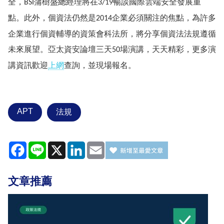
全，
蒲樹盛總經理將在
暢談國際雲端安全發展重
BSI
3/19
點。此外，個資法仍然是
企業必須關注的焦點，為許多
2014
企業進行個資輔導的資策會科法所，將分享個資法法規遵循
未來展望。亞太資安論壇三天
場演講，天天精彩，更多演
50
講資訊歡迎
上網
查詢，並現場報名。
APT
法規
Facebook
Line
X
LinkedIn
Email
文章推薦