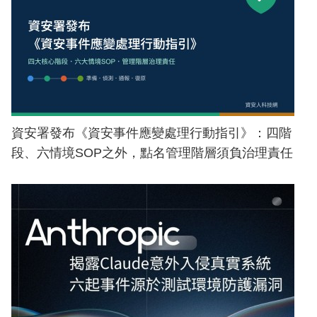
資安署發布《資安事件應變處理行動指引》：四階
段、六情境SOP之外，點名管理階層須負治理責任