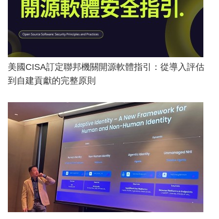
美國CISA訂定聯邦機關開源軟體指引：從導入評估
到自建貢獻的完整原則