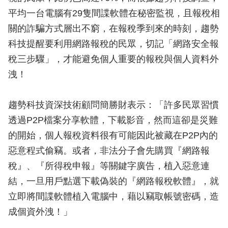
平均一台電腦有29隻間諜軟體在秘密監視，且報稅相
關的詐騙方式層出不窮，在報稅季到來的時刻，趨勢
科技提醒要利用網路報稅的民眾，切記「網路安全報
稅三步驟」，才能避免個人重要的報稅與個人資料外
洩！
趨勢科技資深技術顧問簡勝財表示：「許多民眾習慣
透過P2P檔案分享軟體，下載影音，然而這卻是災難
的開始，個人報稅資料很有可能因此被藏在P2P內的
惡意程式偷竊。或者，非法分子會先購買『網路報
稅』、『所得稅申報』等關鍵字廣告，植入惡意連
結，一旦用戶點選下載偽裝的『網路報稅軟體』，就
立即將間諜軟體植入電腦中，藉以竊取帳號密碼，造
成個資外洩！」