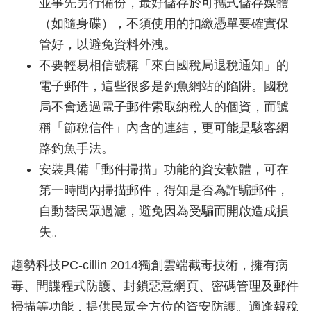
並事先另行備份，最好儲存於可攜式儲存媒體
（如隨身碟），不須使用的扣繳憑單要確實保
管好，以避免資料外洩。
不要輕易相信號稱「來自國稅局退稅通知」的
電子郵件，這些很多是釣魚網站的陷阱。國稅
局不會透過電子郵件索取納稅人的個資，而號
稱「節稅信件」內含的連結，更可能是駭客網
路釣魚手法。
安裝具備「郵件掃描」功能的資安軟體，可在
第一時間內掃描郵件，得知是否為詐騙郵件，
自動替民眾過濾，避免因為受騙而開啟造成損
失。
趨勢科技PC-cillin 2014獨創雲端截毒技術，擁有病
毒、間諜程式防護、封鎖惡意網頁、密碼管理及郵件
掃描等功能，提供民眾全方位的資安防護。適逢報稅