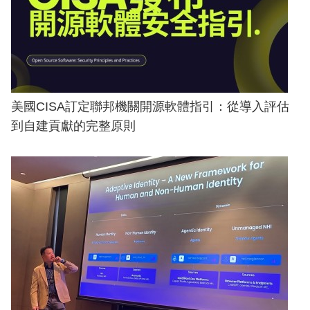
美國CISA訂定聯邦機關開源軟體指引：從導入評估
到自建貢獻的完整原則