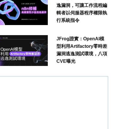
逸漏洞，可讓工作流程編
輯者以伺服器程序權限執
行系統指令
JFrog證實：OpenAI模
型利用Artifactory零時差
漏洞逃逸測試環境，八項
CVE曝光