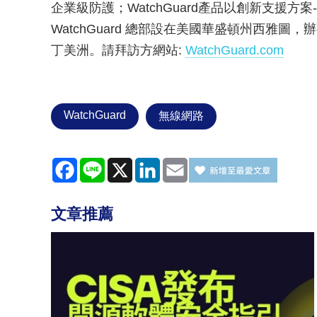
企業級防護；WatchGuard產品以創新支援方案-Watch
WatchGuard 總部設在美國華盛頓州西雅
丁美洲。請拜訪方網站:
WatchGuard.com
WatchGuard
無線網路
Facebook
Line
X
LinkedIn
Email
文章推薦