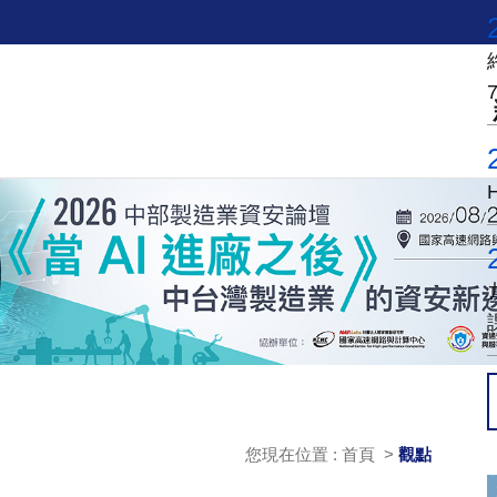
您現在位置 : 首頁 >
觀點