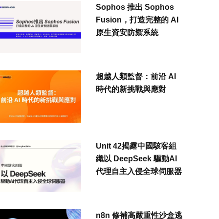
Sophos 推出 Sophos
Fusion，打造完整的 AI
原生資安防禦系統
超越人類監督：前沿 AI
時代的新挑戰與應對
Unit 42揭露中國駭客組
織以 DeepSeek 驅動AI
代理自主入侵全球伺服器
n8n 修補高嚴重性沙盒逃