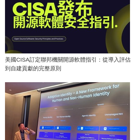
美國CISA訂定聯邦機關開源軟體指引：從導入評估
到自建貢獻的完整原則