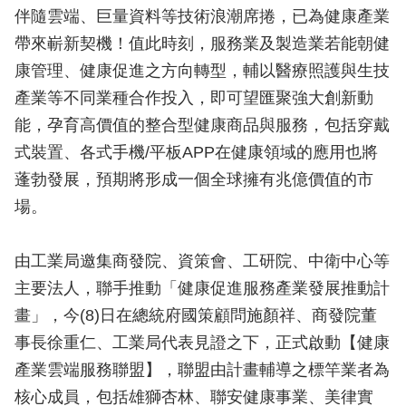
伴隨雲端、巨量資料等技術浪潮席捲，已為健康產業
帶來嶄新契機！值此時刻，服務業及製造業若能朝健
康管理、健康促進之方向轉型，輔以醫療照護與生技
產業等不同業種合作投入，即可望匯聚強大創新動
能，孕育高價值的整合型健康商品與服務，包括穿戴
式裝置、各式手機/平板APP在健康領域的應用也將
蓬勃發展，預期將形成一個全球擁有兆億價值的市
場。
由工業局邀集商發院、資策會、工研院、中衛中心等
主要法人，聯手推動「健康促進服務產業發展推動計
畫」，今(8)日在總統府國策顧問施顏祥、商發院董
事長徐重仁、工業局代表見證之下，正式啟動【健康
產業雲端服務聯盟】，聯盟由計畫輔導之標竿業者為
核心成員，包括雄獅杏林、聯安健康事業、美律實