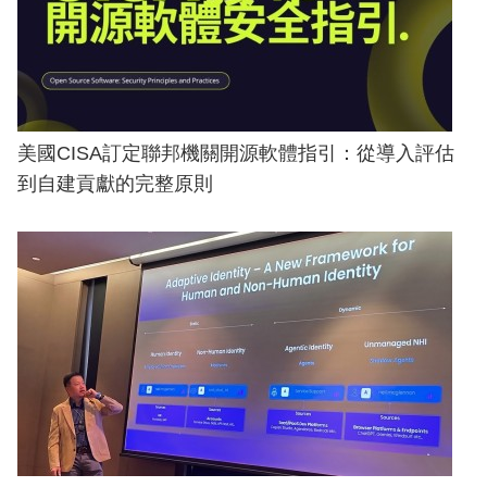
美國CISA訂定聯邦機關開源軟體指引：從導入評估
到自建貢獻的完整原則