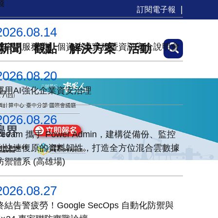
踐
訂閱電子報
2026.08.14
【資訊服務業】個資法遵實務暨資訊安全說明會
新聞
觀點
解決方案
活動
2026.08.20
運用AI強化企業資安治理
2026.08.26
Veeam 攜手 Power Admin，建構從備份、監控
到快速復原的資料韌性，打造全方位混合雲數據
防禦體系 (高雄場)
2026.08.27
終結告警疲勞！Google SecOps 自動化防禦與