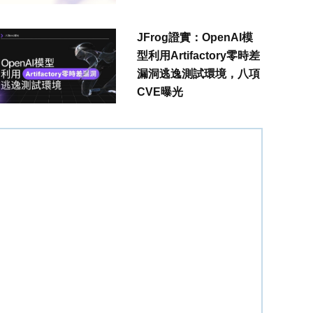
JFrog證實：OpenAI模
型利用Artifactory零時差
漏洞逃逸測試環境，八項
CVE曝光