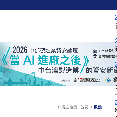
您現在位置 : 首頁 >
觀點