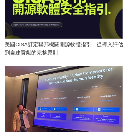
美國CISA訂定聯邦機關開源軟體指引：從導入評估
到自建貢獻的完整原則