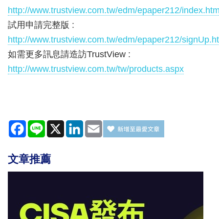
http://www.trustview.com.tw/edm/epaper212/index.htm
試用申請完整版 :
http://www.trustview.com.tw/edm/epaper212/signUp.h
如需更多訊息請造訪TrustView :
http://www.trustview.com.tw/tw/products.aspx
Facebook
Line
X
LinkedIn
Email
文章推薦