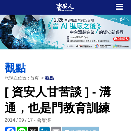
觀點
您現在位置 : 首頁 >
觀點
[ 資安人甘苦談 ] - 溝
通，也是門教育訓練
2014 / 09 / 17
魯智深
Facebook
Line
X
LinkedIn
Email