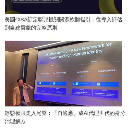
美國CISA訂定聯邦機關開源軟體指引：從導入評估
到自建貢獻的完整原則
靜態權限走入尾聲：「自適應」成AI代理世代的身分
治理解方