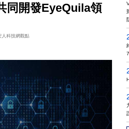
開發EyeQuila領
安人科技網觀點