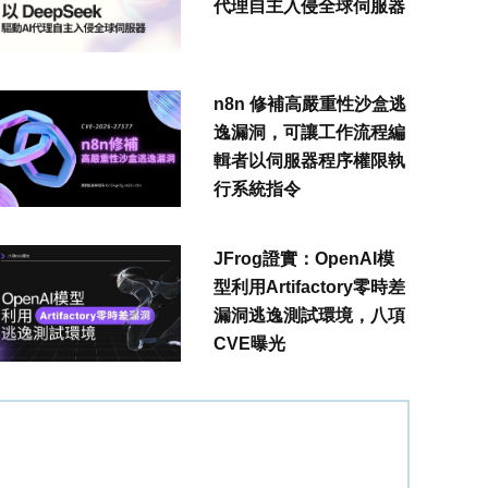
代理自主入侵全球伺服器
n8n 修補高嚴重性沙盒逃
逸漏洞，可讓工作流程編
輯者以伺服器程序權限執
行系統指令
JFrog證實：OpenAI模
型利用Artifactory零時差
漏洞逃逸測試環境，八項
CVE曝光