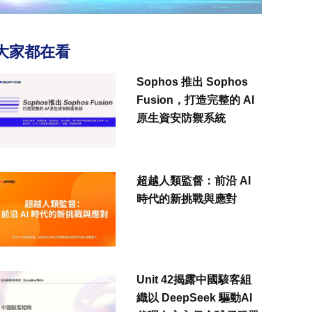
大家都在看
Sophos 推出 Sophos
Fusion，打造完整的 AI
原生資安防禦系統
超越人類監督：前沿 AI
時代的新挑戰與應對
Unit 42揭露中國駭客組
織以 DeepSeek 驅動AI