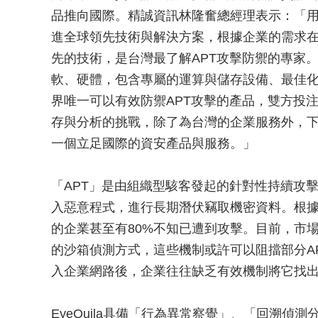
品推向國際。精誠資訊林隆奮總經理表示：「用
進全球領先技術與解決方案，根據企業的需求
先的技術，是台灣最了解APT攻擊防禦的專家。雙
軟、硬體，包含專屬的運算與儲存設備、最佳
界唯一可以有效防禦APT攻擊的產品，雙方投注資
存與分析的挑戰，除了為台灣的企業服務外，
一個立足國際的資安產品與服務。」
「APT」是由組織型駭客發起的針對性持續攻
入惡意程式，進行長期潛伏竊取機密資料。根據
的企業甚至有80%不知已遭到攻擊。目前，市場上最
的沙箱偵測方式，這些機制或許可以阻擋部分AP
入企業網路後，企業往往缺乏有效機制將它找
EyeQuila具備「行為異常察覺」、「回溯