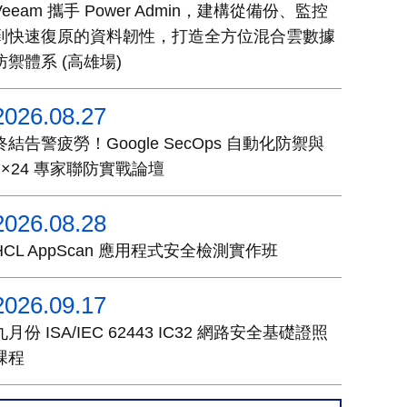
Veeam 攜手 Power Admin，建構從備份、監控
到快速復原的資料韌性，打造全方位混合雲數據
防禦體系 (高雄場)
2026.08.27
終結告警疲勞！Google SecOps 自動化防禦與
7×24 專家聯防實戰論壇
2026.08.28
HCL AppScan 應用程式安全檢測實作班
2026.09.17
九月份 ISA/IEC 62443 IC32 網路安全基礎證照
課程