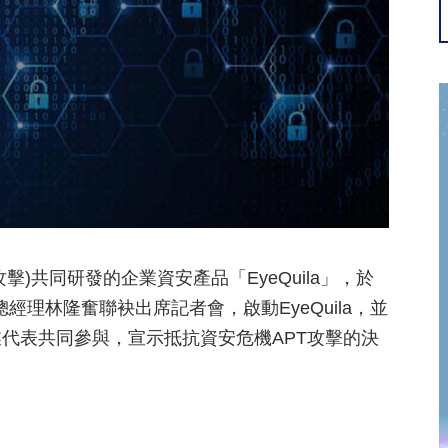
)共同研發的企業資安產品「EyeQuila」，於
經理林隆奮聯袂出席記者會，啟動EyeQuila，並
代表共同參與，宣示抵抗資安危機APT攻擊的決