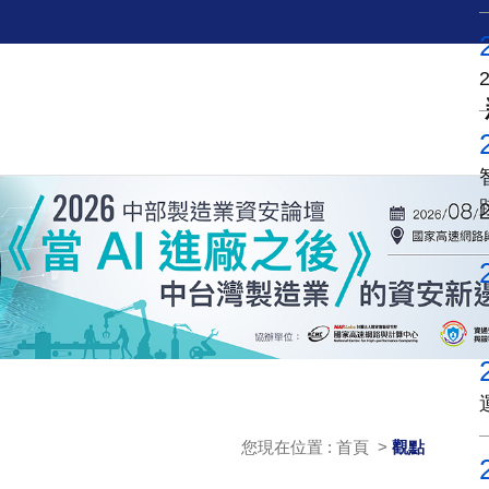
您現在位置 : 首頁 >
觀點