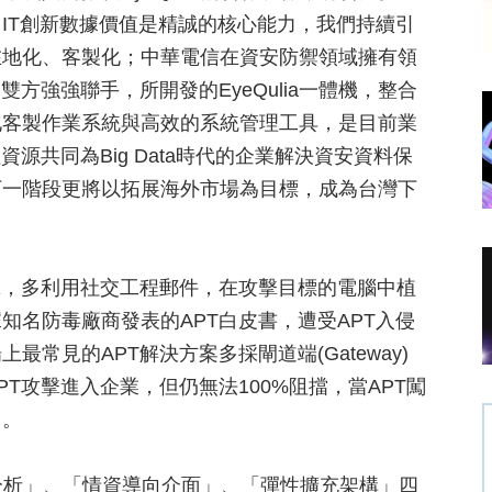
IT創新數據價值是精誠的核心能力，我們持續引
在地化、客製化；中華電信在資安防禦領域擁有領
方強強聯手，所開發的EyeQulia一體機，整合
化客製作業系統與高效的系統管理工具，是目前業
源共同為Big Data時代的企業解決資安資料保
下一階段更將以拓展海外市場為目標，成為台灣下
擊，多利用社交工程郵件，在攻擊目標的電腦中植
知名防毒廠商發表的APT白皮書，遭受APT入侵
常見的APT解決方案多採閘道端(Gateway)
T攻擊進入企業，但仍無法100%阻擋，當APT闖
出。
偵測分析」、「情資導向介面」、「彈性擴充架構」四