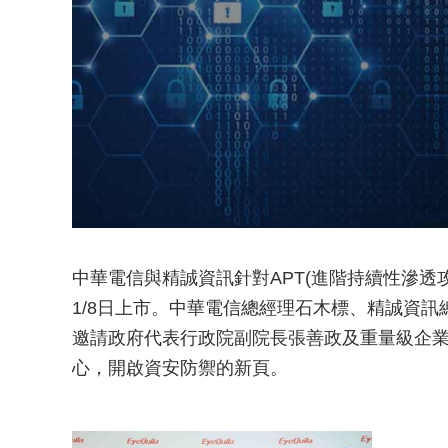
中華電信與精誠資訊針對APT(進階持續性滲透攻擊
1/8日上市。中華電信總經理石木標、精誠資訊總
邀請政府代表行政院副院長張善政及重量級企業
心，開啟資安防禦的新頁。