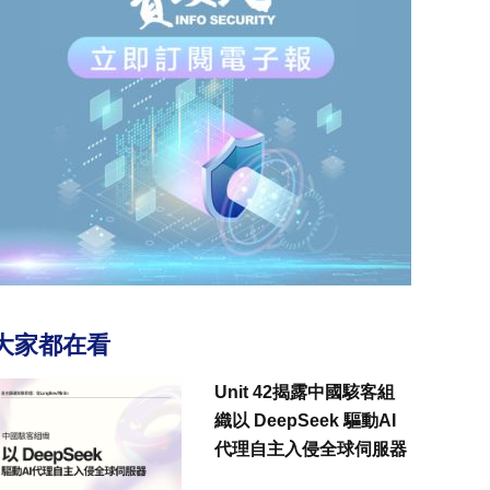
大家都在看
Unit 42揭露中國駭客組
織以 DeepSeek 驅動AI
代理自主入侵全球伺服器