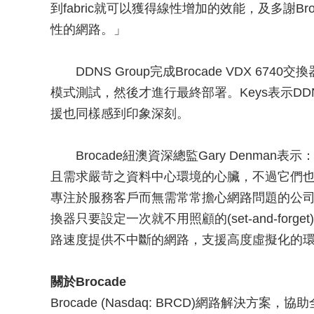
到fabric就可以獲得線性增加的效能，及多謝B
性的網路。」
DDNS Group完成Brocade VDX 6740交
模式測試，然後才進行最終部署。Keys表示DDNS
援也同樣感到印象深刻。
Brocade紐澳資深總監Gary Denman表示
且需求嚴苛之資料中心環境的心臟，不過它們也
專注於服務客戶而無需常常擔心網路問題的公司而言
換器只要設定一次就不用照顧的(set-and-fo
路速度提供不中斷的網路，支援高度虛擬化的
關於Brocade
Brocade (Nasdaq: BRCD)網路解決