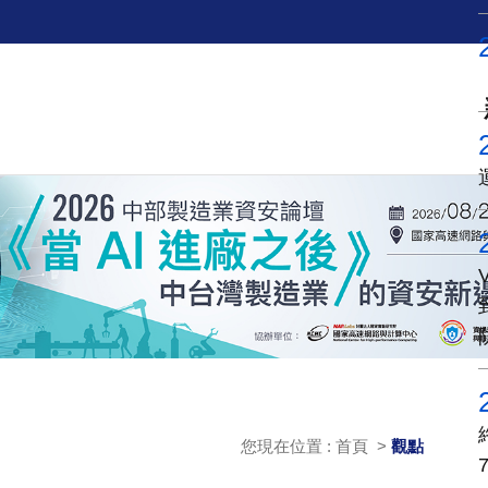
您現在位置 : 首頁 >
觀點