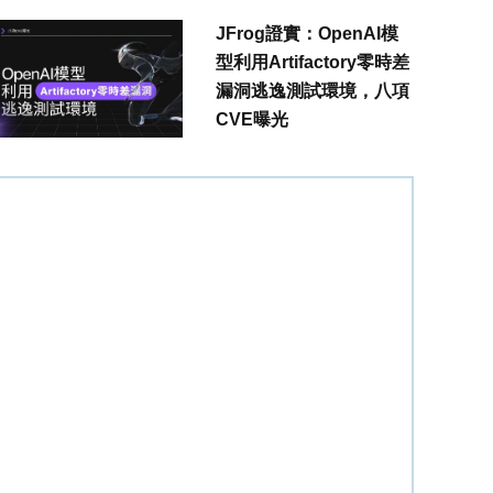
JFrog證實：OpenAI模
型利用Artifactory零時差
漏洞逃逸測試環境，八項
CVE曝光