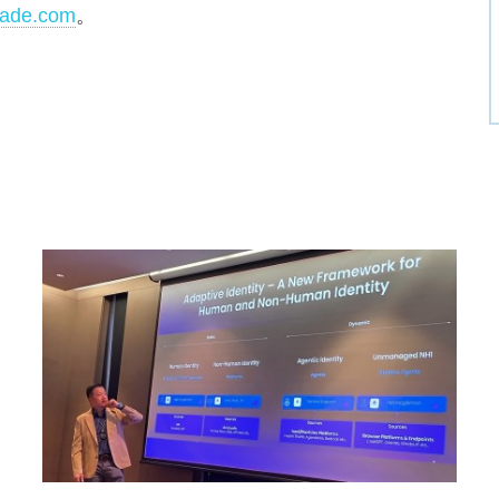
cade.com
。