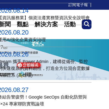
訂閱電子報
2026.08.14
【資訊服務業】個資法遵實務暨資訊安全說明會
新聞
觀點
解決方案
活動
2026.08.20
運用AI強化企業資安治理
2026.08.26
Veeam 攜手 Power Admin，建構從備份、監控
到快速復原的資料韌性，打造全方位混合雲數據
防禦體系 (高雄場)
2026.08.27
終結告警疲勞！Google SecOps 自動化防禦與
7×24 專家聯防實戰論壇