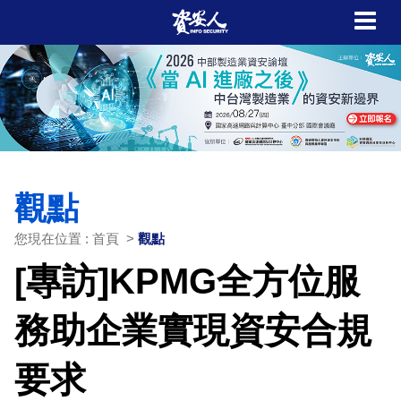
觀點
您現在位置 : 首頁 >
觀點
[專訪]KPMG全方位服
務助企業實現資安合規
要求