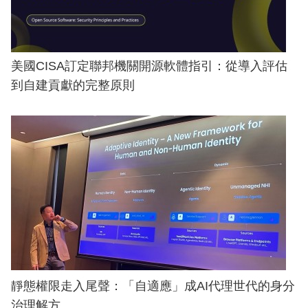
美國CISA訂定聯邦機關開源軟體指引：從導入評估
到自建貢獻的完整原則
靜態權限走入尾聲：「自適應」成AI代理世代的身分
治理解方