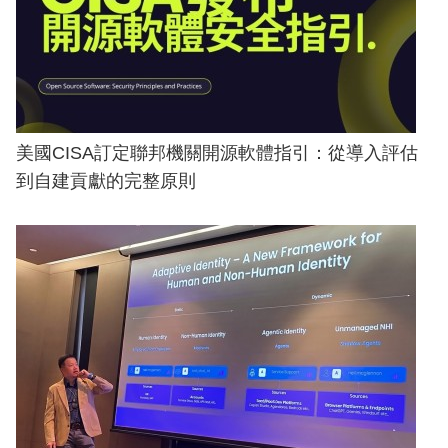
美國CISA訂定聯邦機關開源軟體指引：從導入評估
到自建貢獻的完整原則