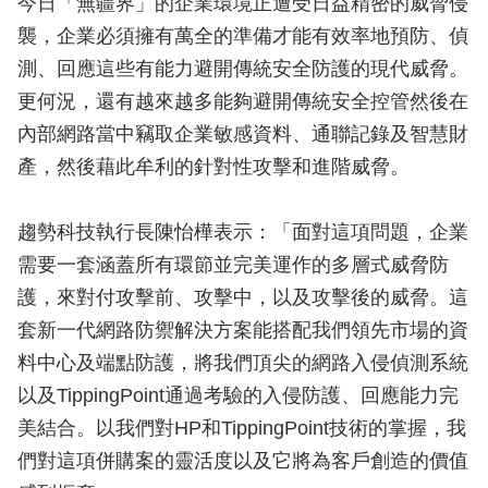
今日「無疆界」的企業環境正遭受日益精密的威脅侵
襲，企業必須擁有萬全的準備才能有效率地預防、偵
測、回應這些有能力避開傳統安全防護的現代威脅。
更何況，還有越來越多能夠避開傳統安全控管然後在
內部網路當中竊取企業敏感資料、通聯記錄及智慧財
產，然後藉此牟利的針對性攻擊和進階威脅。
趨勢科技執行長陳怡樺表示：「面對這項問題，企業
需要一套涵蓋所有環節並完美運作的多層式威脅防
護，來對付攻擊前、攻擊中，以及攻擊後的威脅。這
套新一代網路防禦解決方案能搭配我們領先市場的資
料中心及端點防護，將我們頂尖的網路入侵偵測系統
以及TippingPoint通過考驗的入侵防護、回應能力完
美結合。以我們對HP和TippingPoint技術的掌握，我
們對這項併購案的靈活度以及它將為客戶創造的價值