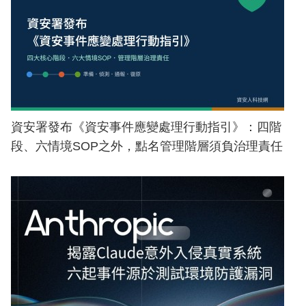
資安署發布《資安事件應變處理行動指引》：四階
段、六情境SOP之外，點名管理階層須負治理責任