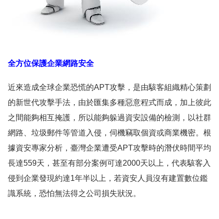
全方位保護企業網路安全
近來造成全球企業恐慌的APT攻擊，是由駭客組織精心策劃
的新世代攻擊手法，由於匯集多種惡意程式而成，加上彼此
之間能夠相互掩護，所以能夠躲過資安設備的檢測，以社群
網路、垃圾郵件等管道入侵，伺機竊取個資或商業機密。根
據資安專家分析，臺灣企業遭受APT攻擊時的潛伏時間平均
長達559天，甚至有部分案例可達2000天以上，代表駭客入
侵到企業發現約達1年半以上，若資安人員沒有建置數位鑑
識系統，恐怕無法得之公司損失狀況。