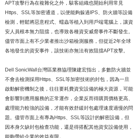
APT攻擊行為在複雜化之外，駭客組織也開始利用常見
Https、SSL等加密通道，以便能夠躲過IPS、防火牆等設備
檢測，輕鬆將惡意程式、蠕蟲等植入到用戶端電腦上，讓資
安人員根本無力阻擋，也導致各種資安威脅事件不斷發生。
儘管市面上有不少業者推出沙箱檢測服務，但從近2年全球
各地發生的資安事件，該技術亦無法有效阻擋APT攻擊。
Dell SonicWall台灣區業務協理陳建宏指出，多數防火牆並
不會去檢測採用Https、SSL等加密技術的封包，因為一旦
啟動解密機制之後，往往要耗費資安設備的極大資源，可能
會影響到應用服務的正常運作，企業反而得購買價格更高、
處理能力較強的設備，才能有效舒緩封包處理速度過慢的問
題。儘管市面上有專為Https、SSL等設計的解密設備，但
因本身欠缺封包檢查功能，還是得搭配其他資安設備使用，
能夠帶給企業的效益有限。