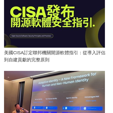
美國CISA訂定聯邦機關開源軟體指引：從導入評估
到自建貢獻的完整原則