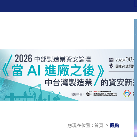
您現在位置 : 首頁 >
觀點