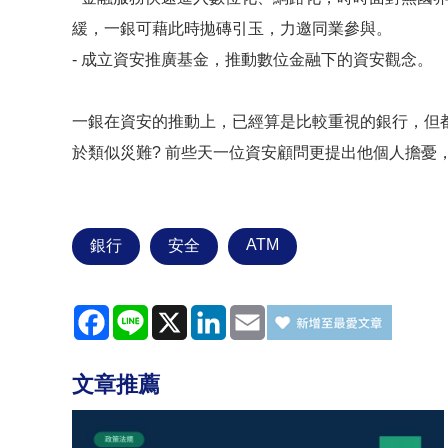
緩，一銀可藉此時拋磚引玉，力邀同業參與。
- 成立資安推廣基金，推動數位金融下的資安觀念。
一銀在資安的推動上，已經算是比較重視的銀行，但
於類似災難? 前些天一位資安顧問更提出他個人擔憂
ATM
銀行
安全
Facebook
Line
X
LinkedIn
Email
文章推薦