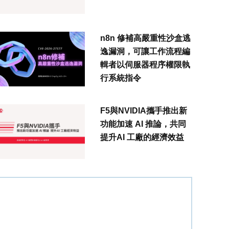
n8n 修補高嚴重性沙盒逃
逸漏洞，可讓工作流程編
輯者以伺服器程序權限執
行系統指令
F5與NVIDIA攜手推出新
功能加速 AI 推論，共同
提升AI 工廠的經濟效益