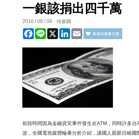
一銀該捐出四千萬
2016 / 08 / 08
侍家驊
Facebook
Line
X
LinkedIn
Email
前段時間因為金融資安事件發生在ATM，同時許多台
波，全國電視媒體輪番分析介紹，讓國人親眼目睹國