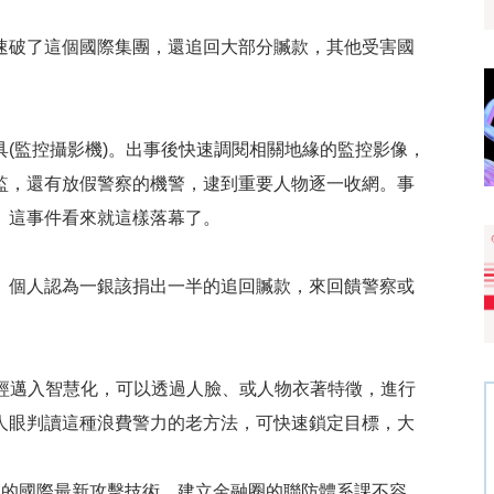
速破了這個國際集團，還追回大部分贓款，其他受害國
(監控攝影機)。出事後快速調閱相關地緣的監控影像，
監，還有放假警察的機警，逮到重要人物逐一收網。事
。這事件看來就這樣落幕了。
。個人認為一銀該捐出一半的追回贓款，來回饋警察或
統已經邁入智慧化，可以透過人臉、或人物衣著特徵，進行
人眼判讀這種浪費警力的老方法，可快速鎖定目標，大
界的國際最新攻擊技術。建立金融圈的聯防體系課不容