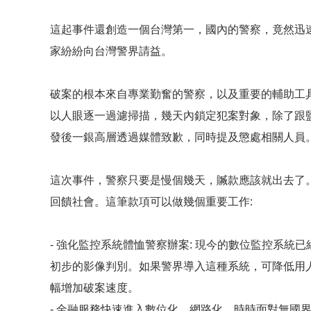
這起事件還創造一個台灣第一，國內的警察，竟然迅
家紛紛向台灣警界請益。
破案的根本來自專業勤奮的警察，以及重要的輔助工具
以人眼逐一過濾掃描，幾天內鎖定犯案對象，除了跟
發後一銀高層透過媒體致歉，同時提及懲處相關人員
這次事件，警察只要是慢個幾天，贓款應該就出去了
回饋社會。這筆款項可以做幾個重要工作:
- 強化監控系統體恤警察辦案: 現今的數位監控系
初步的影像判別。如果警界導入這種系統，可降低用
幅增加破案速度。
- 金融服務快速進入數位化、網路化，時時面對無國