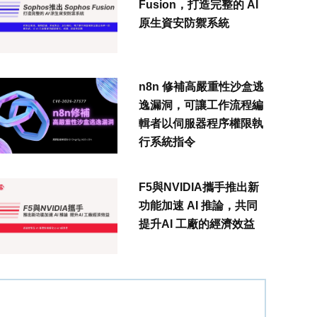
Fusion，打造完整的 AI
原生資安防禦系統
n8n 修補高嚴重性沙盒逃
逸漏洞，可讓工作流程編
輯者以伺服器程序權限執
行系統指令
F5與NVIDIA攜手推出新
功能加速 AI 推論，共同
提升AI 工廠的經濟效益