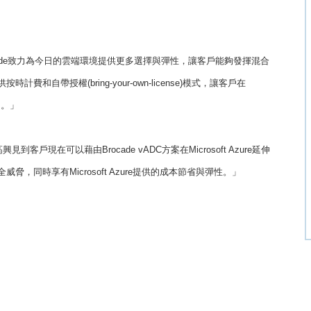
：「Brocade致力為今日的雲端環境提供更多選擇與彈性，讓客戶能夠發揮混合
供按時計費和自帶授權(bring-your-own-license)模式，讓客戶在
台。」
「很高興見到客戶現在可以藉由Brocade vADC方案在Microsoft Azure延伸
威脅，同時享有Microsoft Azure提供的成本節省與彈性。」