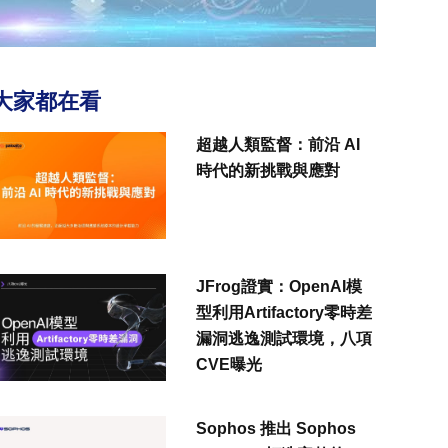
大家都在看
超越人類監督：前沿 AI
時代的新挑戰與應對
JFrog證實：OpenAI模
型利用Artifactory零時差
漏洞逃逸測試環境，八項
CVE曝光
Sophos 推出 Sophos