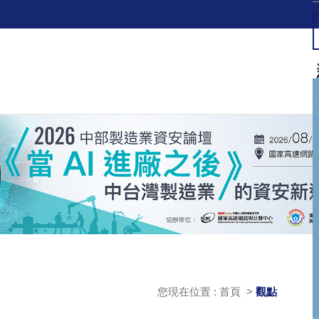
您現在位置 : 首頁 >
觀點