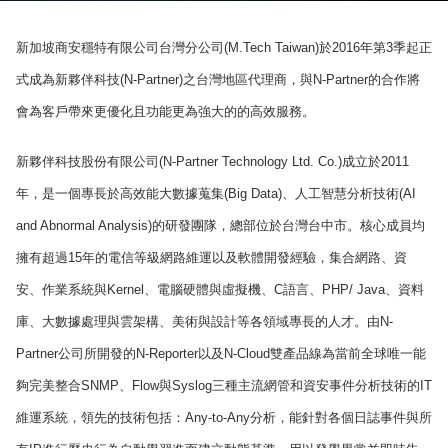
新加坡商安穩特有限公司台灣分公司(M.Tech Taiwan)於2016年第3季起正
式成為新夥伴科技(N-Partner)之台灣地區代理商，與N-Partner的合作將
會為客戶帶來更優化且功能更為強大的的高效服務。
新夥伴科技股份有限公司(N-Partner Technology Ltd. Co.)成立於2011
年，是一個專長於高效能大數據蒐集(Big Data)、人工智慧分析技術(AI
and Abnormal Analysis)的研發團隊，總部位於台灣台中市。核心成員均
擁有超過15年的電信等級網路維運以及軟體開發經驗，集合網路、資
安、作業系統與Kernel、電腦硬體與虛擬機、C語言、PHP/ Java、資料
庫、大數據處理與雲架構、美術與設計等各領域專長的人才。由N-
Partner公司所開發的N-Reporter以及N-Cloud雙產品線為當前全球唯一能
夠完美整合SNMP、Flow與Syslog三種主流網管和資安事件分析技術的IT
維運系統，領先的技術包括：Any-to-Any分析，能針對各個日誌事件與所