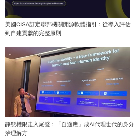
美國CISA訂定聯邦機關開源軟體指引：從導入評估
到自建貢獻的完整原則
靜態權限走入尾聲：「自適應」成AI代理世代的身分
治理解方