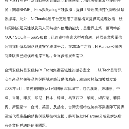
有IP進行歷史行為自動學習進而建立動態基準，用以發覺異常並即時告
警；關聯SNMP、Flow與Syslog三種數據，提供IT管理者清楚的障礙除錯
依據等。此外，N-Cloud維運平台更運用了雲架構來提供高處理效能、幾
無限制的延展性以及萬人同時操作使用的能力，是世界上第一個商轉的
NOC/ SOC合一SaaS服務，已經獲得多家大型教育網、跨國企業與電信
公司採用做為網路與資安的維運平台。在2015年之前，N-Partner公司的
商業版圖已經橫跨兩岸三地，並逐步拓展至南亞。
台灣安穩特是安穩特(M.Tech)集團區域性的辦公室之一，M.Tech是資訊
安全產品的領導品牌與區域網路設備供應商，總部位於新加坡成立於
2002年5月，業務範圍擴及17個國家32個城市，包含澳洲、柬埔寨、中
國、香港、印度、印尼、日本、韓國、馬來西亞、緬甸、紐西蘭、菲律
賓、斯里蘭卡、台灣、英國、及越南。台灣安穩特也擁有專業團隊可提供
區域代理產品的銷售與現場技術支援，將可協助N-Partner分析及解決所
有企業用戶網路使用問題。