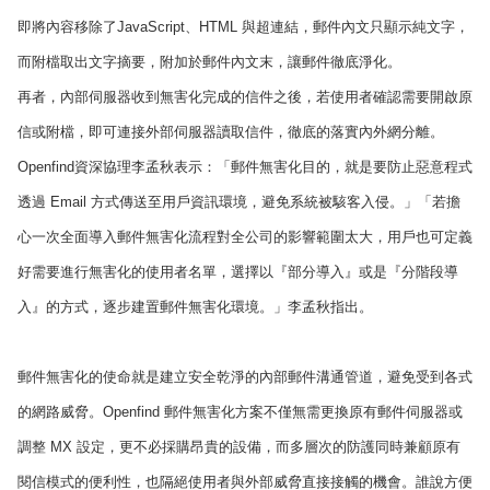
即將內容移除了JavaScript、HTML 與超連結，郵件內文只顯示純文字，
而附檔取出文字摘要，附加於郵件內文末，讓郵件徹底淨化。
再者，內部伺服器收到無害化完成的信件之後，若使用者確認需要開啟原
信或附檔，即可連接外部伺服器讀取信件，徹底的落實內外網分離。
Openfind資深協理李孟秋表示：「郵件無害化目的，就是要防止惡意程式
透過 Email 方式傳送至用戶資訊環境，避免系統被駭客入侵。」「若擔
心一次全面導入郵件無害化流程對全公司的影響範圍太大，用戶也可定義
好需要進行無害化的使用者名單，選擇以『部分導入』或是『分階段導
入』的方式，逐步建置郵件無害化環境。」李孟秋指出。
郵件無害化的使命就是建立安全乾淨的內部郵件溝通管道，避免受到各式
的網路威脅。Openfind 郵件無害化方案不僅無需更換原有郵件伺服器或
調整 MX 設定，更不必採購昂貴的設備，而多層次的防護同時兼顧原有
閱信模式的便利性，也隔絕使用者與外部威脅直接接觸的機會。誰說方便