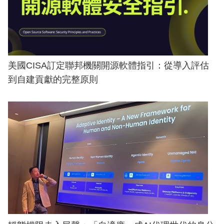
美國CISA訂定聯邦機關開源軟體指引：從導入評估
到自建貢獻的完整原則