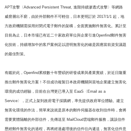
APT攻擊〈Advanced Persistent Threat, 進階持續滲透式攻擊〉等網路
威脅層出不窮，由於外部郵件不可輕信，日本更明訂於 2017/1/1 起，地
方政府機關需採用封閉式電子郵件的架構，全面實施郵件無害化。累計至
目前為止，日本市場已有近二十家政府單位與企業引進Openfind郵件無害
化技術，持續增加中的客戶案例足以證明無害化的確是因應當前資安議題
的最佳對策。
有鑑於此，Openfind累積數十年豐碩的研發成果與產業實績，於近日隆重
推出郵件無害化方案！不但成功複製日本政府機關與當地企業建立無害化
環境的成功經驗，目前在台灣更已導入至 EaaS〈Email as a
Service〉，正式上架到政府電子採購網，率先提供政府單位體驗。建立
無害化環境的作法，簡單來說就是原本的郵件伺服器在收到信件時，會將
需要實體隔離的外部信件，先傳送至 MailCloud雲端郵件服務，讓該信件
歷經郵件無害化的過程，再將經過處理後的信件往內遞送，無害化信件意